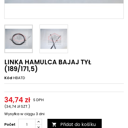
LINKA HAMULCA BAJAJ TYŁ
(189/171,5)
Kód
HBATD
34,74 zł
S DPH
(34,74 zł SZT.)
Wysyłka w ciągu 3 dni
Přidat do košíku
Počet
