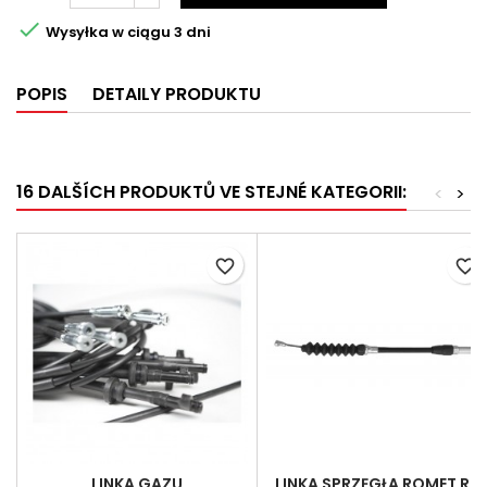

Wysyłka w ciągu 3 dni
POPIS
DETAILY PRODUKTU
16 DALŠÍCH PRODUKTŮ VE STEJNÉ KATEGORII:
<
>
favorite_border
favorite_border
LINKA GAZU
LINKA SPRZĘGŁA ROMET RR