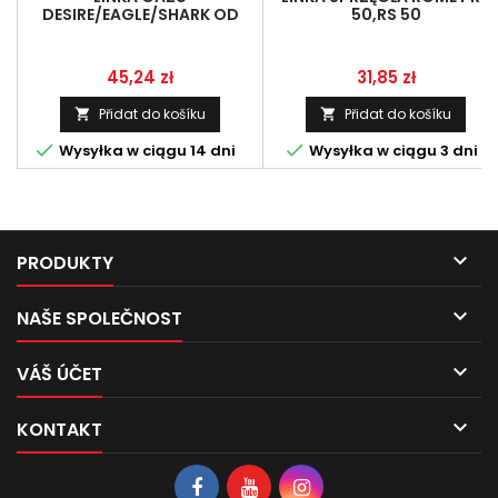
DESIRE/EAGLE/SHARK OD
50,RS 50
MANETKI,TYLKO KOMPLET
Cena
Cena
45,24 zł
31,85 zł
Přidat do košíku
Přidat do košíku




Wysyłka w ciągu 14 dni
Wysyłka w ciągu 3 dni

PRODUKTY

NAŠE SPOLEČNOST

VÁŠ ÚČET

KONTAKT