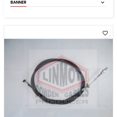
BANNER
favorite_border