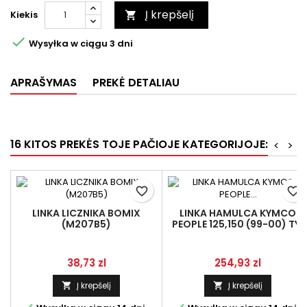
Į krepšelį
Kiekis


Wysyłka w ciągu 3 dni
APRAŠYMAS
PREKĖ DETALIAU
16 KITOS PREKĖS TOJE PAČIOJE KATEGORIJOJE:
<
>
favorite_border
favorite_border
LINKA LICZNIKA BOMIX
LINKA HAMULCA KYMCO
(M207B5)
PEOPLE 125,150 (99-00) TYŁ
Kaina
Kaina
38,73 zl
254,93 zl
Į krepšelį
Į krepšelį

