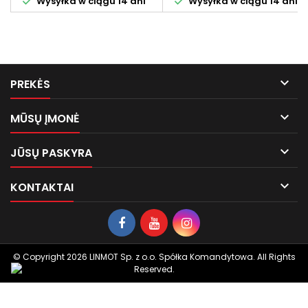


Wysyłka w ciągu 14 dni
Wysyłka w ciągu 14 dni

PREKĖS

MŪSŲ ĮMONĖ

JŪSŲ PASKYRA

KONTAKTAI
© Copyright 2026 LINMOT Sp. z o.o. Spółka Komandytowa. All Rights
Reserved.