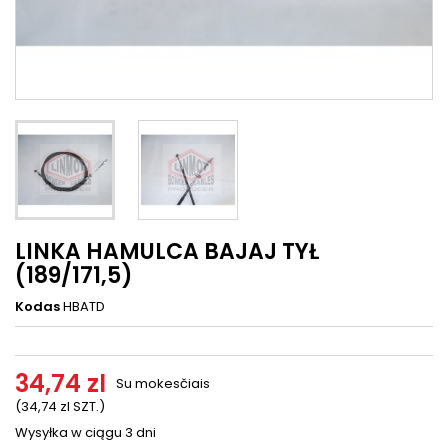
LINKA HAMULCA BAJAJ TYŁ
(189/171,5)
Kodas
HBATD
34,74 zl
Su mokesčiais
(34,74 zl SZT.)
Wysyłka w ciągu 3 dni