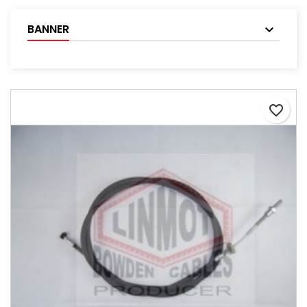
BANNER
favorite_border