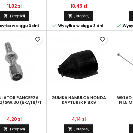
Kaina
Kaina
11,82 zl
18,45 zl
Į krepšelį
Į krepšelį




yłka w ciągu 3 dni
Wysyłka w ciągu 3 dni
Wysył
favorite_border
favorite_border
ULATOR PANCERZA
GUMKA HAMULCA HONDA
WKŁAD L
0/GW.30 (6KĄT8/FI
KAPTUREK FI8X9
FI1,5 
, Z NAKRĘTKĄ NISKĄ
K
Kaina
Kaina
4,20 zl
4,14 zl
Į krepšelį
Į krepšelį

