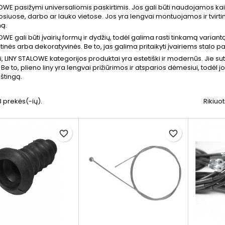
OWE pasižymi universaliomis paskirtimis. Jos gali būti naudojamos kaip
iuose, darbo ar lauko vietose. Jos yra lengvai montuojamos ir tvirti
ą.
OWE gali būti įvairių formų ir dydžių, todėl galima rasti tinkamą variant
tinės arba dekoratyvinės. Be to, jas galima pritaikyti įvairiems stalo p
i, LINY STALOWE kategorijos produktai yra estetiški ir modernūs. Jie sute
. Be to, plieno liny yra lengvai prižiūrimos ir atsparios dėmesiui, todėl j
štingą.
 prekės(-ių).
Rikiuot
favorite_border
favorite_border