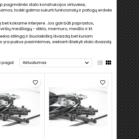
 pagrindinės stalo konstrukcijos virtuvėse,
namos, todėl galima sukurti funkcionalų ir patogų erdvės
ą bet kokiame interjere. Jos gali būti paprastos,
aviršių medžiagų - stiklo, marmuro, medžio ir kt.
ikia stilingą ir šiuolaikišką išvaizdą bet kuriam
os yra puikus pasirinkimas, siekiant išlaikyti stalo išvaizdą



i pagal:
Aktualumas
favorite_border
favorite_border