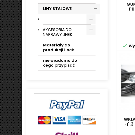
GU
LINY STALOWE
PR
1056,R
AKCESORIA DO
NAPRAWY LINEK
Materiały do

Wys
produkcji linek
nie wiadomo do
cego przypisać
WKŁAD
FI1,
WAŁEK