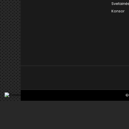
Svetainė
Konsor
©