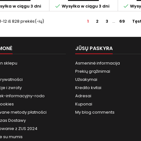


yłka w ciągu 3 dni
Wysyłka w ciągu 3 dni
Wysył
12 iš 828 prekės(-ių)
1
2
3
…
69
Tęst
MONĖ
JŪSŲ PASKYRA
n sklepu
Asmeninė informacija
Prekių grąžinimai
prywatności
Užsakymai
je i zwroty
Kredito kvitai
k-informacyjny-rodo
Adresai
cookies
Kuponai
ane metody płatności
My blog comments
 Czas Dostawy
owanie z ZUS 2024
te su mumis