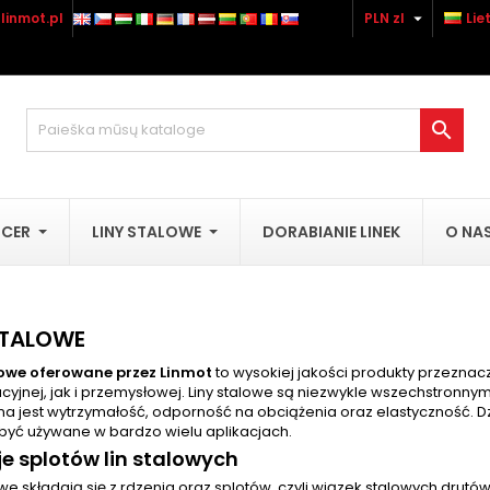

linmot.pl
PLN zl
Lie
ridėti prie pageidavimų
ukurti pageidavimų sąrašą
(modalTitle))
risijungti
Utwórz nową listę
confirmMessage))
rėdami išsaugoti prekes savo pageidavimų sąraše, turite būti

geidavimų sąrašo pavadinimas
sijungę.
((cancelText))
((modalDeleteText)
Atšaukti
Prisijungt
UCER
LINY STALOWE
DORABIANIE LINEK
O NA
Atšaukti
Sukurti pageidavimų sąraš
STALOWE
lowe oferowane przez Linmot
to wysokiej jakości produkty przezna
cyjnej, jak i przemysłowej. Liny stalowe są niezwykle wszechstronn
jest wytrzymałość, odporność na obciążenia oraz elastyczność. Dzię
być używane w bardzo wielu aplikacjach.
e splotów lin stalowych
owe składają się z rdzenia oraz splotów, czyli wiązek stalowych drutów