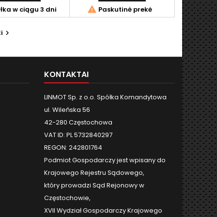

ka w ciągu 3 dni
Paskutinė prekė
i

KONTAKTAI
LINMOT Sp. z o.o. Spółka Komandytowa
ul. Wileńska 56
42-280 Częstochowa
VAT ID: PL 5732840297
REGON: 242801764
Podmiot Gospodarczy jest wpisany do
Krajowego Rejestru Sądowego,
który prowadzi Sąd Rejonowy w
Częstochowie,
XVII Wydział Gospodarczy Krajowego