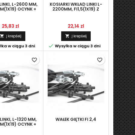
INKI, L-2600 MM,
KOSIARKI WKŁAD LINKI L-
MM(1X19) OCYNK +
2200MM, FI1,5(1X19) Z
FI11,1 MM (WKŁAD
KOŃCÓWKĄ W KSZTAŁCIE Z
ZĘGŁA HARLEY)
(HACZYK FI4)
Kaina
Kaina
25,83 zl
22,14 zl
Į krepšelį
Į krepšelį



ka w ciągu 3 dni
Wysyłka w ciągu 3 dni
favorite_border
favorite_border
LINKI, L-1320 MM,
WAŁEK GIĘTKI FI 2,4
MM(1X19) OCYNK +
 FI6 MM, TYPU"T"