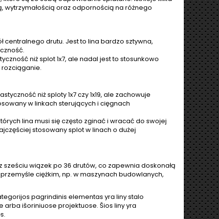
ą, wytrzymałością oraz odpornością na różnego
 centralnego drutu. Jest to lina bardzo sztywna,
yczność.
yczność niż splot 1x7, ale nadal jest to stosunkowo
 rozciąganie.
styczność niż sploty 1x7 czy 1x19, ale zachowuje
osowany w linkach sterujących i cięgnach
których lina musi się często zginać i wracać do swojej
najczęściej stosowany splot w linach o dużej
ię z sześciu wiązek po 36 drutów, co zapewnia doskonałą
w przemyśle ciężkim, np. w maszynach budowlanych,
ategorijos pagrindinis elementas yra liny stalo
arba išoriniuose projektuose. Šios liny yra
s.