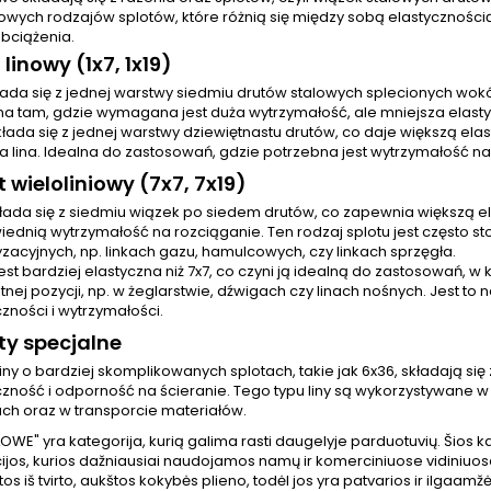
wych rodzajów splotów, które różnią się między sobą elastyczności
obciążenia.
 linowy (1x7, 1x19)
kłada się z jednej warstwy siedmiu drutów stalowych splecionych wokół
a tam, gdzie wymagana jest duża wytrzymałość, ale mniejsza elast
Składa się z jednej warstwy dziewiętnastu drutów, co daje większą elast
a lina. Idealna do zastosowań, gdzie potrzebna jest wytrzymałość na
t wieloliniowy (7x7, 7x19)
kłada się z siedmiu wiązek po siedem drutów, co zapewnia większą ela
ednią wytrzymałość na rozciąganie. Ten rodzaj splotu jest często st
zacyjnych, np. linkach gazu, hamulcowych, czy linkach sprzęgła.
Jest bardziej elastyczna niż 7x7, co czyni ją idealną do zastosowań, w 
nej pozycji, np. w żeglarstwie, dźwigach czy linach nośnych. Jest to 
czności i wytrzymałości.
ty specjalne
 Liny o bardziej skomplikowanych splotach, takie jak 6x36, składają s
czność i odporność na ścieranie. Tego typu liny są wykorzystywane 
ch oraz w transporcie materiałów.
LOWE" yra kategorija, kurią galima rasti daugelyje parduotuvių. Šios k
ijos, kurios dažniausiai naudojamos namų ir komerciniuose vidiniuose 
s iš tvirto, aukštos kokybės plieno, todėl jos yra patvarios ir ilgaamžė