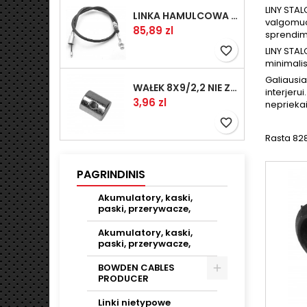
LINY STAL
LINKA HAMULCOWA PRZYCZEPY KNOTT 1040/830 33921-1.07S
valgomuos
Kaina
85,89 zl
sprendim
favorite_border
LINY STAL
minimalis
Galiausia
WAŁEK 8X9/2,2 NIE ZAMAWIAĆ
interjerui
Kaina
3,96 zl
nepriekai
favorite_border
Rasta 828
PAGRINDINIS
Akumulatory, kaski,
paski, przerywacze,
Akumulatory, kaski,
paski, przerywacze,
BOWDEN CABLES
PRODUCER
Linki nietypowe