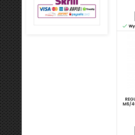

Wys
REG
M6/4
7,1)