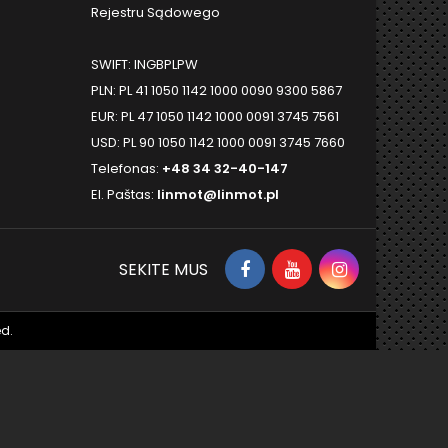
Rejestru Sądowego
SWIFT: INGBPLPW
PLN: PL 41 1050 1142 1000 0090 9300 5867
EUR: PL 47 1050 1142 1000 0091 3745 7561
USD: PL 90 1050 1142 1000 0091 3745 7660
Telefonas:
+48 34 32-40-147
El. Paštas:
linmot@linmot.pl
SEKITE MUS
d.