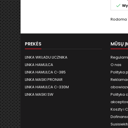

Wys
Rodoma 1-
PREKĖS
MŪSŲ Į
LINKA WKŁADU LICZNIKA
Regulami
LINKA HAMULCA
O nas
LINKA HAMULCA C-385
Polityka 
LINKA MASKI PRONAR
Reklamac
LINKA HAMULCA C-330M
obowiaze
LINKA MASKI SW
Polityka 
akceptow
Koszty i
Dofinans
Susisieki