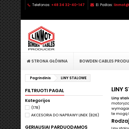
Telefonas:
+48 34 32-40-147
El. Paštas:
linmot@
P
S
(
P
add_circle_outline
((
No
Pa
pri
STRONA GŁÓWNA
BOWDEN CABLES PROD
Pagrindinis
LINY STALOWE
LINY 
FILTRUOTI PAGAL
Liny sta
Kategorijos
motoryza
(178)
wymagana 
te mogą 
AKCESORIA DO NAPRAWY LINEK
(826)
Rodzaj
GERIAUSIAI PARDUODAMOS
Liny stal