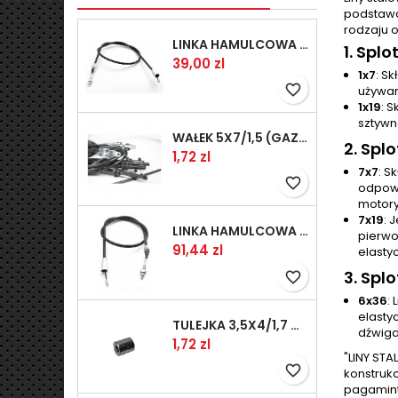
podstawo
rodzaju 
LINKA HAMULCOWA PRZYCZEPY KNOTT 1440/1230 33921-1.14
1.
Splot
Kaina
39,00 zl
1x7
: S
favorite_border
używan
1x19
: 
sztywn
WAŁEK 5X7/1,5 (GAZ WSK)(PR5)
2.
Splo
Kaina
1,72 zl
7x7
: S
favorite_border
odpowi
motory
7x19
: 
LINKA HAMULCOWA PRZYCZEPY KNOTT 1240/1030 33921-1.11S
pierwot
Kaina
91,44 zl
elasty
3.
Splo
favorite_border
6x36
:
elasty
TULEJKA 3,5X4/1,7 GAZÓW -OCYNK
dźwiga
Kaina
1,72 zl
"LINY STA
favorite_border
konstrukc
pagaminto