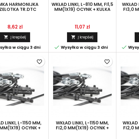
MKA HARMONIJKA
WKŁAD LINKI, L-810 MM, FI1,5
WKŁAD L
ZELOTKA TR.DTC
MM(1X19) OCYNK + KULKA
FI3,0 
OLNICZA (USZCZELKA
FI5 MM
OCZKO 
KABINOWA)
SPR
Kaina
Kaina
8,62 zl
11,07 zl
Į krepšelį
Į krepšelį




yłka w ciągu 3 dni
Wysyłka w ciągu 3 dni
Wysył
favorite_border
favorite_border
 LINKI, L-1150 MM,
WKŁAD LINKI, L-1150 MM,
WKŁAD 
3 MM(1X19) OCYNK +
FI2,0 MM(1X19) OCYNK +
FI2,0 
 WZDŁUŻNY FI3 MMX3
WAŁEK POPRZECZNY FI8
GRZYBEK
MM
MMX16 MM