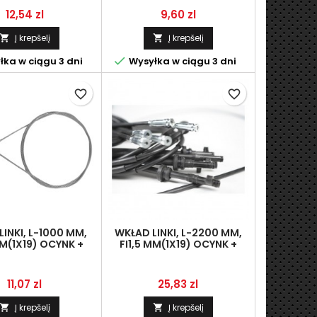
Kaina
Kaina
12,54 zl
9,60 zl
Į krepšelį
Į krepšelį



ka w ciągu 3 dni
Wysyłka w ciągu 3 dni
favorite_border
favorite_border
INKI, L-1000 MM,
WKŁAD LINKI, L-2200 MM,
MM(1X19) OCYNK +
FI1,5 MM(1X19) OCYNK +
ULKA FI5 MM
HACZYK FI4 MM-TYPU"Z"
Kaina
Kaina
11,07 zl
25,83 zl
Į krepšelį
Į krepšelį

