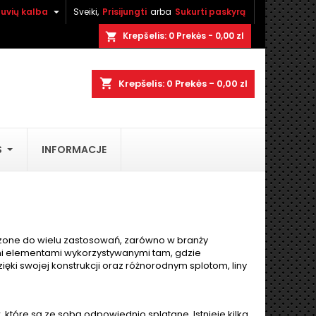

tuvių kalba
Sveiki,
Prisijungti
arba
Sukurti paskyrą
×
×
×
×
Krepšelis:
0
Prekės - 0,00 zl
shopping_cart
shopping_cart
Krepšelis:
0
Prekės - 0,00 zl
)
i
S
INFORMACJE
ą
czone do wielu zastosowań, zarówno w branży
ymi elementami wykorzystywanymi tam, gdzie
ki swojej konstrukcji oraz różnorodnym splotom, liny
, które są ze sobą odpowiednio splatane. Istnieje kilka