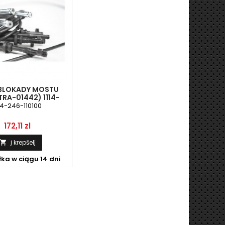
 BLOKADY MOSTU
RA-01442) 1114-
-110100 URSUS
14-246-110100
Kaina
172,11 zl
Į krepšelį

ka w ciągu 14 dni