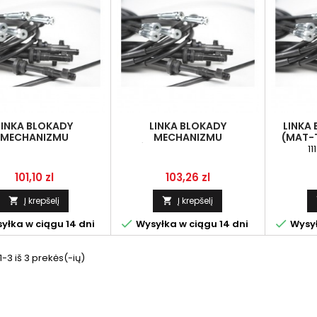
LINKA BLOKADY
LINKA BLOKADY
LINKA
MECHANIZMU
MECHANIZMU
(MAT-T
NICOWEGO URSUS
RÓŻNICOWEGO URSUS
246
11
-246-100700 (MAT-
5044-246-100700
TRA-00411 )
Kaina
Kaina
101,10 zl
103,26 zl
Į krepšelį
Į krepšelį




yłka w ciągu 14 dni
Wysyłka w ciągu 14 dni
Wysył
3 iš 3 prekės(-ių)