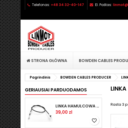
Telefonas:
+48 34 32-40-147
El. Paštas:
linmot@
P
S
(
P
add_circle_outline
((
No
Pa
pri
STRONA GŁÓWNA
BOWDEN CABLES PROD
Pagrindinis
BOWDEN CABLES PRODUCER
LIN
LINKA
GERIAUSIAI PARDUODAMOS
Rasta 3 p
LINKA HAMULCOWA PRZYCZEPY KNOTT 1440/1230 33921-1.14
Kaina
39,00 zl
favorite_border