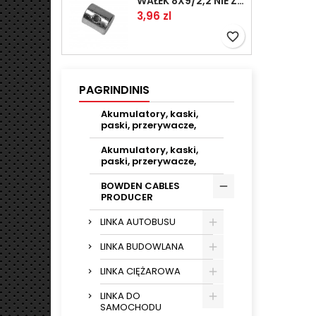
WAŁEK 8X9/2,2 NIE ZAMAWIAĆ
Kaina
3,96 zl
favorite_border
PAGRINDINIS
Akumulatory, kaski,
paski, przerywacze,
Akumulatory, kaski,
paski, przerywacze,
BOWDEN CABLES
PRODUCER
LINKA AUTOBUSU
LINKA BUDOWLANA
LINKA CIĘŻAROWA
LINKA DO
SAMOCHODU