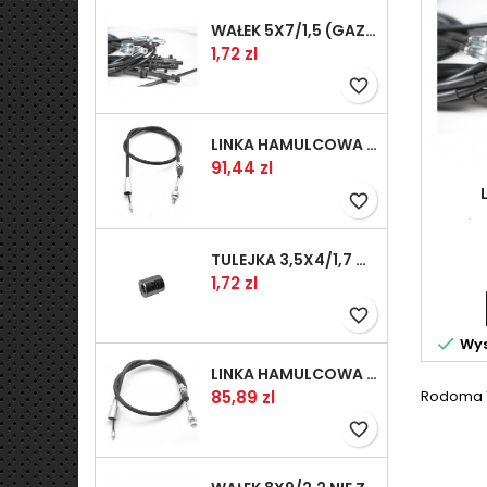
WAŁEK 5X7/1,5 (GAZ WSK)(PR5)
Kaina
1,72 zl
favorite_border
LINKA HAMULCOWA PRZYCZEPY KNOTT 1240/1030 33921-1.11S
Kaina
91,44 zl
favorite_border
RÓŻ
1104
TULEJKA 3,5X4/1,7 GAZÓW -OCYNK
Kaina
1,72 zl
favorite_border

Wys
LINKA HAMULCOWA PRZYCZEPY KNOTT 1040/830 33921-1.07S
Kaina
85,89 zl
Rodoma 1-
favorite_border