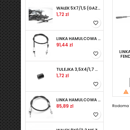
WAŁEK 5X7/1,5 (GAZ WSK)(PR5)
Kaina
1,72 zl
favorite_border
LINKA HAMULCOWA PRZYCZEPY KNOTT 1240/1030 33921-1.11S
Kaina
91,44 zl
LINK
favorite_border
FEND
TULEJKA 3,5X4/1,7 GAZÓW -OCYNK
Kaina
1,72 zl
favorite_border

LINKA HAMULCOWA PRZYCZEPY KNOTT 1040/830 33921-1.07S
Kaina
85,89 zl
Rodoma 1-
favorite_border