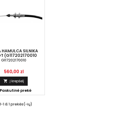
A HAMULCA SILNIKA
T (G117202170010
G117202170010
Kaina
560,00 zl
Į krepšelį

Paskutinė prekė
1 iš 1 prekės(-ių)