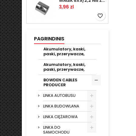
WAŁEK 8X9/2,2 NIE ZAMAWIAĆ
Kaina
3,96 zl
favorite_border
PAGRINDINIS
Akumulatory, kaski,
paski, przerywacze,
Akumulatory, kaski,
paski, przerywacze,
BOWDEN CABLES
PRODUCER
LINKA AUTOBUSU
LINKA BUDOWLANA
LINKA CIĘŻAROWA
LINKA DO
SAMOCHODU