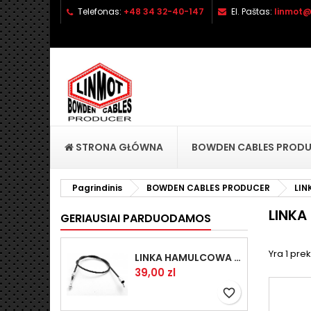
Telefonas:
+48 34 32-40-147
El. Paštas:
linmot@
P
S
(
P
add_circle_outline
((
No
Pa
pri
STRONA GŁÓWNA
BOWDEN CABLES PROD
Pagrindinis
BOWDEN CABLES PRODUCER
LIN
LINKA
GERIAUSIAI PARDUODAMOS
Yra 1 prek
LINKA HAMULCOWA PRZYCZEPY KNOTT 1440/1230 33921-1.14
Kaina
39,00 zl
favorite_border