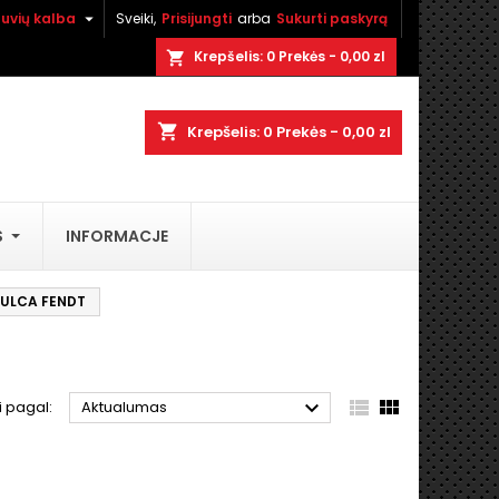

tuvių kalba
Sveiki,
Prisijungti
arba
Sukurti paskyrą
×
×
×
×
Krepšelis:
0
Prekės - 0,00 zl
shopping_cart
shopping_cart
Krepšelis:
0
Prekės - 0,00 zl
)
i
S
INFORMACJE
ą
MULCA FENDT



i pagal:
Aktualumas