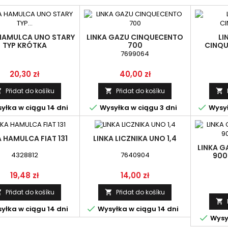
 HAMULCA UNO STARY
LINKA GAZU CINQUECENTO
LI
TYP KRÓTKA
700
CINQU
SK
7699064
Cena
Cena
20,30 zł
40,00 zł
Přidat do košíku
Přidat do košíku





yłka w ciągu 14 dni
Wysyłka w ciągu 3 dni
Wysył
A HAMULCA FIAT 131
LINKA LICZNIKA UNO 1,4
LINKA 
4328812
7640904
900
Cena
Cena
19,48 zł
14,00 zł
Přidat do košíku
Přidat do košíku




yłka w ciągu 14 dni
Wysyłka w ciągu 14 dni

Wysył