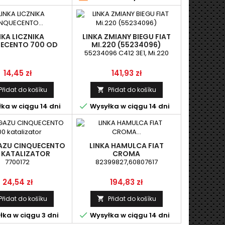
NKA LICZNIKA
LINKA ZMIANY BIEGU FIAT
ECENTO 700 OD
MI.220 (55234096)
RZYNI BIEGÓW
55234096 C412 3E1, Mi.220
Cena
Cena
14,45 zł
141,93 zł
Přidat do košíku
Přidat do košíku


ka w ciągu 14 dni
Wysyłka w ciągu 14 dni
GAZU CINQUECENTO
LINKA HAMULCA FIAT
 KATALIZATOR
CROMA
(86-),82399827,60807617,
7700172
82399827,60807617
(L-275) PRZÓD
Cena
Cena
24,54 zł
194,83 zł
Přidat do košíku
Přidat do košíku


ka w ciągu 3 dni
Wysyłka w ciągu 14 dni