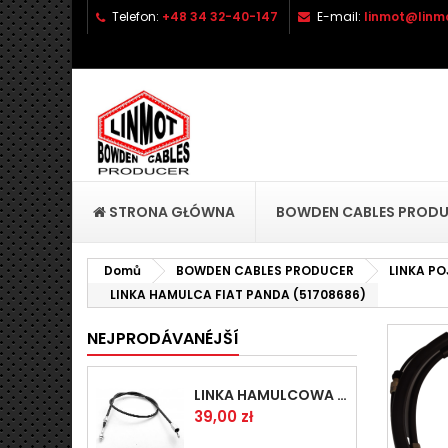
Telefon:
+48 34 32-40-147
E-mail:
linmot@linmo
P
(
P
Mu
((l
přá
STRONA GŁÓWNA
BOWDEN CABLES PROD
Domů
BOWDEN CABLES PRODUCER
LINKA P
LINKA HAMULCA FIAT PANDA (51708686)
NEJPRODÁVANÉJŠÍ
LINKA HAMULCOWA PRZYCZEPY KNOTT 1440/1230 33921-1.14
Cena
39,00 zł