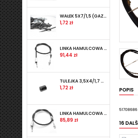
WAŁEK 5X7/1,5 (GAZ WSK)(PR5)
Cena
1,72 zł
LINKA HAMULCOWA PRZYCZEPY KNOTT 1240/1030 33921-1.11S
Cena
91,44 zł
TULEJKA 3,5X4/1,7 GAZÓW -OCYNK
Cena
1,72 zł
POPIS
51708686
LINKA HAMULCOWA PRZYCZEPY KNOTT 1040/830 33921-1.07S
Cena
85,89 zł
16 DAL