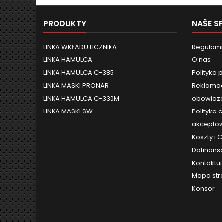
PRODUKTY
NAŠE S
LINKA WKŁADU LICZNIKA
Regulami
LINKA HAMULCA
O nas
LINKA HAMULCA C-385
Polityka 
LINKA MASKI PRONAR
Reklamac
LINKA HAMULCA C-330M
obowiaze
LINKA MASKI SW
Polityka 
akceptow
Koszty i
Dofinans
Kontaktuj
Mapa str
Konsor