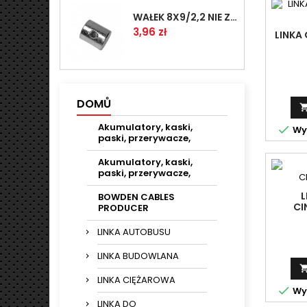
WAŁEK 8X9/2,2 NIE ZAMAWIAĆ
Cena
3,96 zł
LINKA
DOMŮ
Akumulatory, kaski,

Wys
paski, przerywacze,
Akumulatory, kaski,
paski, przerywacze,
L
BOWDEN CABLES
CI
PRODUCER
LINKA AUTOBUSU
LINKA BUDOWLANA
LINKA CIĘŻAROWA

Wys
LINKA DO