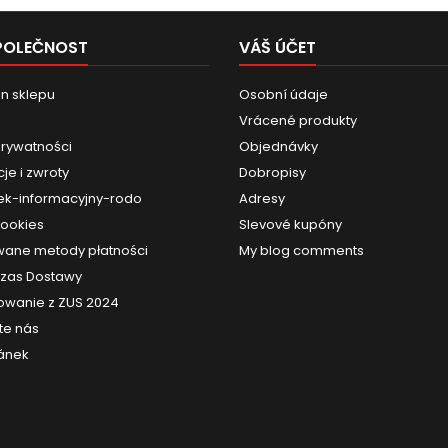
POLEČNOST
VÁŠ ÚČET
n sklepu
Osobní údaje
Vrácené produkty
prywatności
Objednávky
je i zwroty
Dobropisy
k-informacyjny-rodo
Adresy
cookies
Slevové kupóny
ane metody płatności
My blog comments
 Czas Dostawy
owanie z ZUS 2024
te nás
ánek