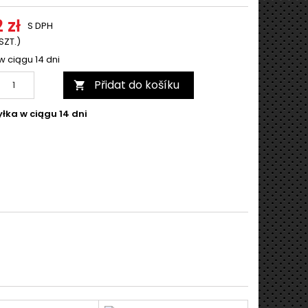
 zł
S DPH
 SZT.)
w ciągu 14 dni
Přidat do košíku

łka w ciągu 14 dni