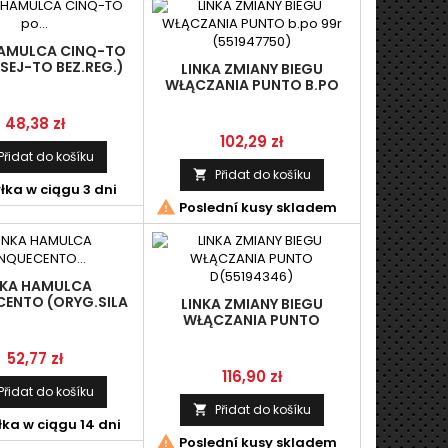
HAMULCA CINQ-TO
SEJ-TO BEZ.REG.)
LINKA ZMIANY BIEGU
WŁĄCZANIA PUNTO B.PO
99R (551947750)
Cena
48,38 zł
Cena
102,29 zł
Přidat do košíku
Přidat do košíku

ka w ciągu 3 dni

Poslední kusy skladem
NKA HAMULCA
CENTO (ORYG.SILA
LINKA ZMIANY BIEGU
POLAND)
WŁĄCZANIA PUNTO
D(55194346)
Cena
52,77 zł
Cena
116,90 zł
Přidat do košíku
Přidat do košíku

ka w ciągu 14 dni

Poslední kusy skladem