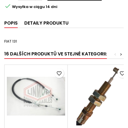

Wysyłka w ciągu 14 dni
POPIS
DETAILY PRODUKTU
FIAT 131
16 DALŠÍCH PRODUKTŮ VE STEJNÉ KATEGORII:
<
>
favorite_border
favorite_border