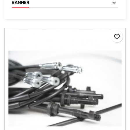
BANNER
favorite_border