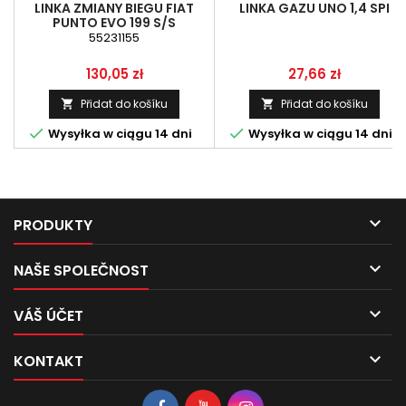
LINKA ZMIANY BIEGU FIAT
LINKA GAZU UNO 1,4 SPI
PUNTO EVO 199 S/S
(55231155),L-1200 MM
55231155
Cena
Cena
130,05 zł
27,66 zł
Přidat do košíku
Přidat do košíku




Wysyłka w ciągu 14 dni
Wysyłka w ciągu 14 dni

PRODUKTY

NAŠE SPOLEČNOST

VÁŠ ÚČET

KONTAKT