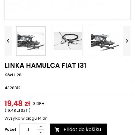




LINKA HAMULCA FIAT 131
Kód
H28
4328812
19,48 zł
S DPH
(19,48 zł SZT.)
Wysyłka w ciągu 14 dni
Přidat do košíku
Počet
