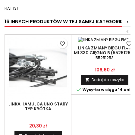
FIAT 131
16 INNYCH PRODUKTÓW W TEJ SAMEJ KATEGORII:
>
<
favorite_border
favorite_border
LINKA ZMIANY BIEGU FIAT
MI.330 CIĘGNO B (55251253
55251253
Cena
106,60 zł
Dodaj do koszyka


Wysyłka w ciągu 14 dni
LINKA HAMULCA UNO STARY
TYP KRÓTKA
Cena
20,30 zł