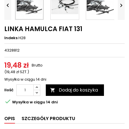




LINKA HAMULCA FIAT 131
Indeks
H28
4328812
19,48 zł
Brutto
(19,48 zł SZT.)
Wysyłka w ciągu 14 dni
Dodaj do koszyka
Ilość


Wysyłka w ciągu 14 dni
OPIS
SZCZEGÓŁY PRODUKTU