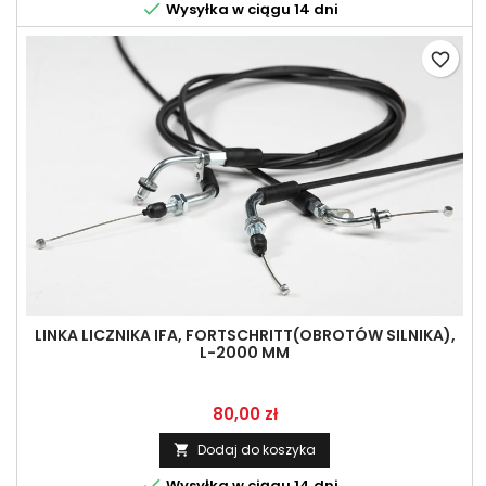

Wysyłka w ciągu 14 dni
favorite_border
LINKA LICZNIKA IFA, FORTSCHRITT(OBROTÓW SILNIKA),
L-2000 MM
Cena
80,00 zł
Dodaj do koszyka


Wysyłka w ciągu 14 dni