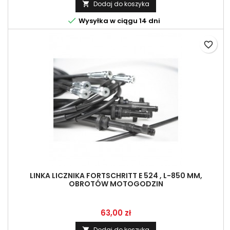
Dodaj do koszyka


Wysyłka w ciągu 14 dni
favorite_border
LINKA LICZNIKA FORTSCHRITT E 524 , L-850 MM,
OBROTÓW MOTOGODZIN
Cena
63,00 zł
Dodaj do koszyka
