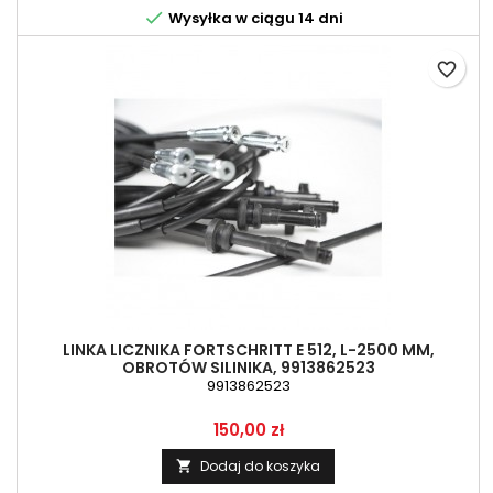

Wysyłka w ciągu 14 dni
favorite_border
LINKA LICZNIKA FORTSCHRITT E 512, L-2500 MM,
OBROTÓW SILINIKA, 9913862523
9913862523
Cena
150,00 zł
Dodaj do koszyka
