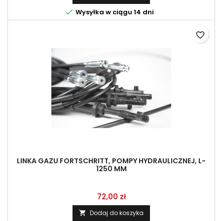

Wysyłka w ciągu 14 dni
favorite_border
LINKA GAZU FORTSCHRITT, POMPY HYDRAULICZNEJ, L-
1250 MM
Cena
72,00 zł
Dodaj do koszyka
