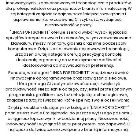
innowacyjnych i zaawansowanych technologicznie produktów
dla profesjonalistów oraz pasjonatów branży informatycznej. W
tej kategorii znajdziesz najnowocześniejsze rozwiązania i
usprawnienia, które zapewnią Ci szybkość, wydajność i
niezawodność w pracy.
"LINKA FORTSCHRITT" oferuje szeroki wybór wysokiej jakości
sprzętów komputerowych i akcesoriów, w tym zaawansowane
klawiatury, myszy, monitory, głośniki oraz inne podzespoły
komputerowe. Dzięki zastosowaniu najnowszych technologii,
urządzenia w tej kategorii oferują precyzyjną kontrolę,
doskonałą ergonomię oraz maksymalne możliwości
dostosowania do indywidualnych preferencji.
Ponadto, w kategorii "LINKA FORTSCHRITT" znajdziesz również
innowacyjne oprogramowanie oraz rozwiązania sieciowe,
które pomogą Ci zoptymalizować pracę i zwiększyć
produktywność. Niezależnie od tego, czy jesteś profesjonalnym
programistą, grafikiem, czy też entuzjastą technologicznym,
znajdziesz tutaj rozwiązania, które spełnią Twoje oczekiwania.
Dzięki produktem dostępnym w kategorii "LINKA FORTSCHRITT"
podniesiesz swoje umiejętności do jeszcze wyższego poziomu i
osiągniesz lepsze wyniki w codziennej pracy. Niezawodność,
innowacyjność i wydajność są tu priorytetem, aby zapewnić Ci
najlepsze doświadczenie związane z branżą informatyczną.