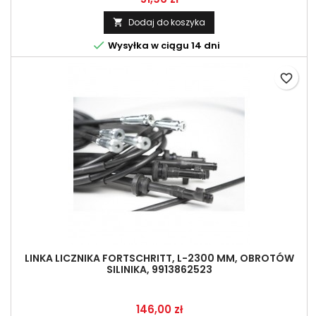
Dodaj do koszyka


Wysyłka w ciągu 14 dni
favorite_border
LINKA LICZNIKA FORTSCHRITT, L-2300 MM, OBROTÓW
SILINIKA, 9913862523
Cena
146,00 zł