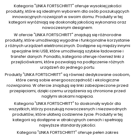
Kategoria "LINKA FORTSCHRITT" oferuje wysokiej jakości
produkty, które są idealnym wyborem dla osób poszukujących
innowacyjnych rozwiązań w swoim domu. Produkty w tej
kategorii wyróżniają się doskonałą jakością wykonania oraz
nowoczesnym designem.
W ofercie "LINKA FORTSCHRITT" znajdują się różnorodne
produkty, które umożliwiają wygodne i funkcjonalne korzystanie
z różnych urządzeń elektronicznych. Dostępne są między innymi
specjalne linki USB, które umożliwiają szybkie ładowanie i
transfer danych. Ponadto, kategoria oferuje również linki z
przejściówkami, które pozwalają na podłączenie różnych
urządzeń do jednego portu.
Produkty "LINKA FORTSCHRITT" są również dedykowane osobom,
które cenią sobie energooszczędność i ekologiczne
rozwiązania. W ofercie znajdują się linki zabezpieczone przed
przepięciami, dzięki czemu urządzenia są chronione przed
nagłymi skokami napięcia.
Kategoria "LINKA FORTSCHRITT" to doskonały wybór dla
wszystkich, którzy poszukują nowoczesnych i niezawodnych
produktów, które ułatwią codzienne życie. Produkty w tej
kategorii są dostępne w atrakcyjnych cenach i spełniają
najwyższe standardy jakości.
Kategoria "LINKA FORTSCHRITT" oferuje pełen zakres