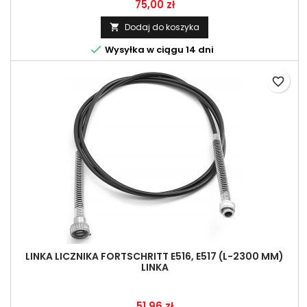
Cena
75,00 zł
Dodaj do koszyka


Wysyłka w ciągu 14 dni
favorite_border
LINKA LICZNIKA FORTSCHRITT E516, E517 (L-2300 MM)
LINKA
Cena
51,96 zł