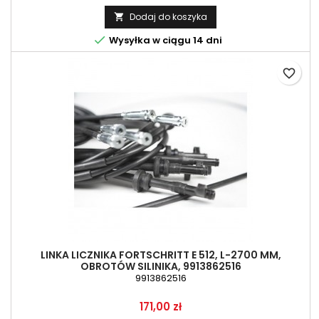
Dodaj do koszyka


Wysyłka w ciągu 14 dni
favorite_border
LINKA LICZNIKA FORTSCHRITT E 512, L-2700 MM,
OBROTÓW SILINIKA, 9913862516
9913862516
Cena
171,00 zł