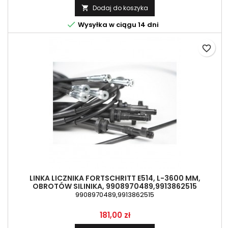
Dodaj do koszyka


Wysyłka w ciągu 14 dni
favorite_border
LINKA LICZNIKA FORTSCHRITT E514, L-3600 MM,
OBROTÓW SILINIKA, 9908970489,9913862515
9908970489,9913862515
Cena
181,00 zł