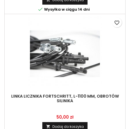

Wysyłka w ciągu 14 dni
favorite_border
LINKA LICZNIKA FORTSCHRITT, L-1100 MM, OBROTÓW
SILINIKA
Cena
50,00 zł
Dodaj do koszyka
