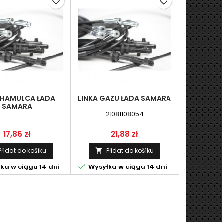
favorite_border
favorite_border
 HAMULCA ŁADA
LINKA GAZU ŁADA SAMARA
LINKA S
SAMARA
SAM
21081108054
21
Cena
Cena
17,86 zł
21,88 zł
2
Přidat do košíku
Přidat do košíku
Př




ka w ciągu 14 dni
Wysyłka w ciągu 14 dni
Wysyłka