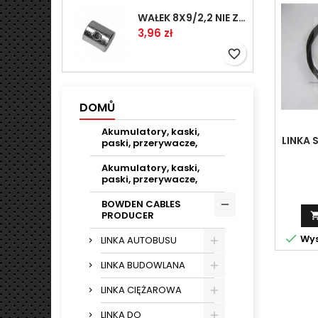
WAŁEK 8X9/2,2 NIE ZAMAWIAĆ
Cena
3,96 zł
favorite_border
DOMŮ
Akumulatory, kaski,
LINKA 
paski, przerywacze,
Akumulatory, kaski,
paski, przerywacze,
BOWDEN CABLES
PRODUCER

Wys
LINKA AUTOBUSU
LINKA BUDOWLANA
LINKA CIĘŻAROWA
LINKA DO