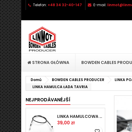
Telefon:
+48 34 32-40-147
E-mail:
linmot@linmo
P
V
P
add_circle_outline
Mu
Ná
přá
STRONA GŁÓWNA
BOWDEN CABLES PROD
Domů
BOWDEN CABLES PRODUCER
LINKA P
LINKA HAMULCA ŁADA TAVRIA
NEJPRODÁVANÉJŠÍ
LINKA HAMULCOWA PRZYCZEPY KNOTT 1440/1230 33921-1.14
Cena
39,00 zł
favorite_border