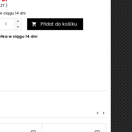
SZT.)
w ciągu 14 dni
Přidat do košíku

łka w ciągu 14 dni
<
>