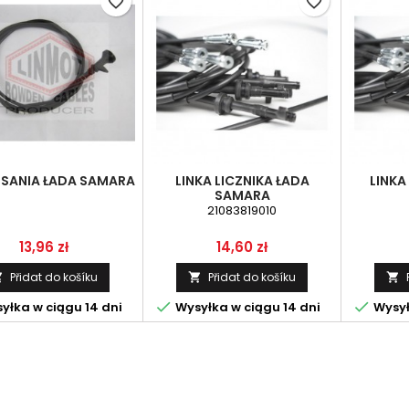
favorite_border
favorite_border
SSANIA ŁADA SAMARA
LINKA LICZNIKA ŁADA
LINKA
SAMARA
21083819010
Cena
Cena
13,96 zł
14,60 zł
Přidat do košíku
Přidat do košíku





yłka w ciągu 14 dni
Wysyłka w ciągu 14 dni
Wysył