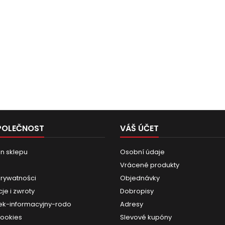
POLEČNOST
VÁŠ ÚČET
n sklepu
Osobní údaje
Vrácené produkty
prywatności
Objednávky
je i zwroty
Dobropisy
k-informacyjny-rodo
Adresy
cookies
Slevové kupóny