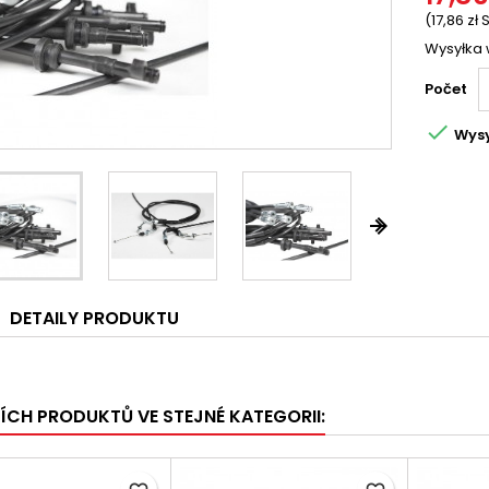
(17,86 zł 
Wysyłka 
Počet

Wysy


DETAILY PRODUKTU
ŠÍCH PRODUKTŮ VE STEJNÉ KATEGORII: