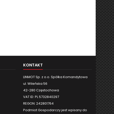
KONTAKT
LINMOT Sp. z o.o. Spółka Komandytowa
ul. Wileńska 56
42-280 Częstochowa
VAT ID: PL 5732840297
REGON: 242801764
Podmiot Gospodarczy jest wpisany do