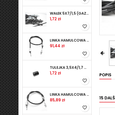
WAŁEK 5X7/1,5 (GAZ WSK)(PR5)
Cena
1,72 zł
favorite_border
LINKA HAMULCOWA PRZYCZEPY KNOTT 1240/1030 33921-1.11S
Cena
91,44 zł


favorite_border
TULEJKA 3,5X4/1,7 GAZÓW -OCYNK
Cena
1,72 zł
POPIS
favorite_border
LINKA HAMULCOWA PRZYCZEPY KNOTT 1040/830 33921-1.07S
15 DAL
Cena
85,89 zł
favorite_border