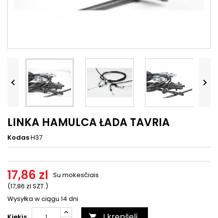




LINKA HAMULCA ŁADA TAVRIA
Kodas
H37
17,86 zl
Su mokesčiais
(17,86 zl SZT.)
Wysyłka w ciągu 14 dni
Į krepšelį
Kiekis
