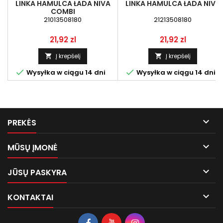
LINKA HAMULCA ŁADA NIVA
LINKA HAMULCA ŁADA NIVA
COMBI
21013508180
21213508180
Kaina
Kaina
21,92 zl
21,92 zl
Į krepšelį
Į krepšelį




Wysyłka w ciągu 14 dni
Wysyłka w ciągu 14 dni

PREKĖS

MŪSŲ ĮMONĖ

JŪSŲ PASKYRA

KONTAKTAI