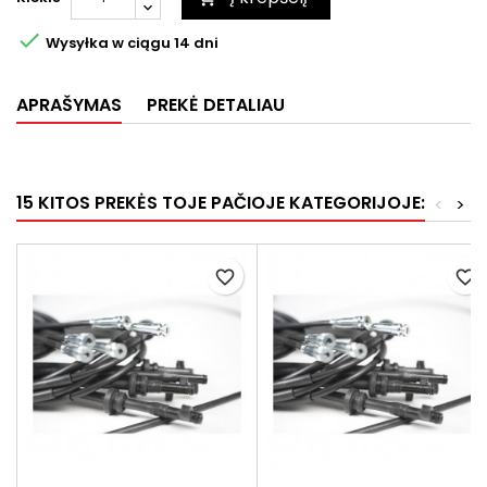

Wysyłka w ciągu 14 dni
APRAŠYMAS
PREKĖ DETALIAU
15 KITOS PREKĖS TOJE PAČIOJE KATEGORIJOJE:
<
>
favorite_border
favorite_border