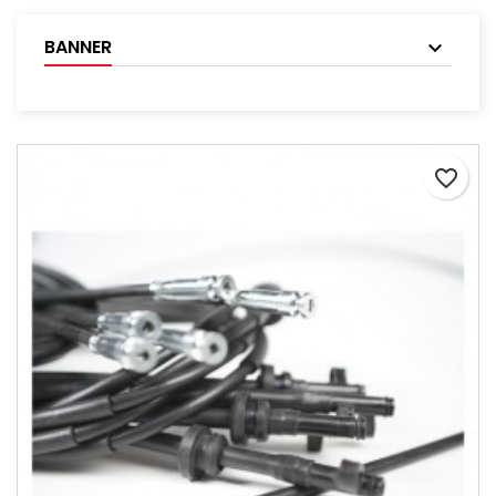
BANNER
favorite_border