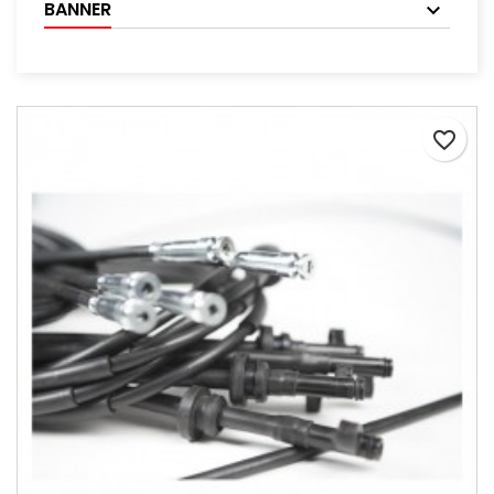
BANNER
favorite_border