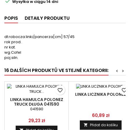

Wysyłka w ciągu 14 dni
POPIS
DETAILY PRODUKTU
dł.robocza:linki/pancerza[cm] 57/45
rok prod.
nr kat.
wg.Cofel
poj.siln.
16 DALŠÍCH PRODUKTŮ VE STEJNÉ KATEGORII:
<
>
favorite_border
favorite_border
LINKA LICZNIKA POLONEZ
LINKA HAMULCA POLONEZ
TRUCK DŁUGA 041590
11.01.17, 11.01.18 RĘCZNEGO
041590
Cena
60,89 zł
Cena
29,23 zł
Přidat do košíku
