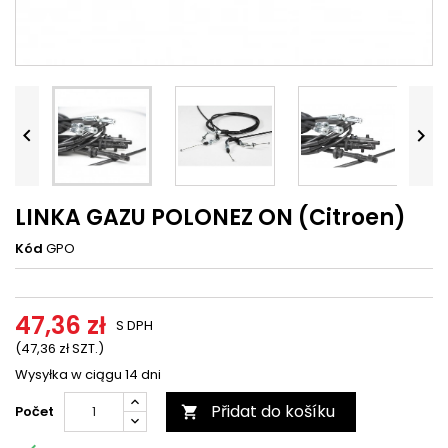




LINKA GAZU POLONEZ ON (Citroen)
Kód
GPO
47,36 zł
S DPH
(47,36 zł SZT.)
Wysyłka w ciągu 14 dni
Přidat do košíku
Počet
