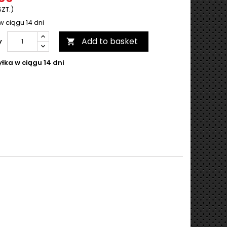
SZT.)
w ciągu 14 dni
Add to basket
y

łka w ciągu 14 dni