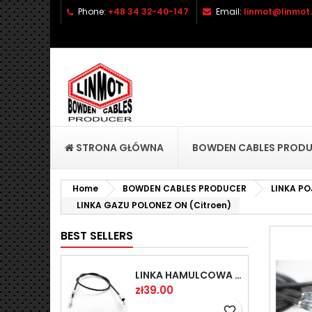
Phone:
+48 34 32-40-147
Email:
linmot@linmot.
A
C
S
add_circle_outline
Yo
Wi
STRONA GŁÓWNA
BOWDEN CABLES PROD
Home
BOWDEN CABLES PRODUCER
LINKA P
LINKA GAZU POLONEZ ON (Citroen)
BEST SELLERS
LINKA HAMULCOWA PRZYCZEPY KNOTT 1440/1230 33921-1.14
Price
zł39.00
favorite_border