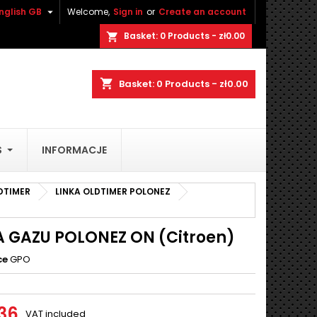

nglish GB
Welcome,
Sign in
or
Create an account
×
×
×
Basket:
0
Products - zł0.00
shopping_cart
shopping_cart
Basket:
0
Products - zł0.00
n
S
INFORMACJE
t
DTIMER
LINKA OLDTIMER POLONEZ
A GAZU POLONEZ ON (Citroen)
ce
GPO
.36
VAT included