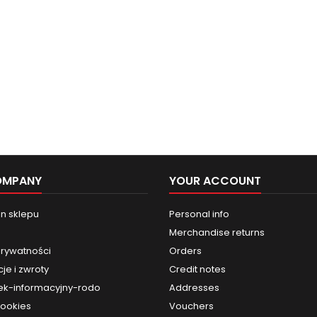
OMPANY
YOUR ACCOUNT
n sklepu
Personal info
Merchandise returns
prywatności
Orders
je i zwroty
Credit notes
k-informacyjny-rodo
Addresses
cookies
Vouchers