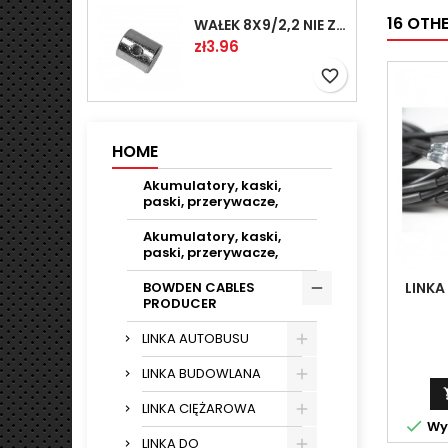
16 OTH
WAŁEK 8X9/2,2 NIE ZAMAWIAĆ
Price
zł3.96
favorite_border
HOME
Akumulatory, kaski,
paski, przerywacze,
Akumulatory, kaski,
paski, przerywacze,
LINKA
BOWDEN CABLES
PRODUCER
LINKA AUTOBUSU
LINKA BUDOWLANA
LINKA CIĘŻAROWA

Wys
LINKA DO