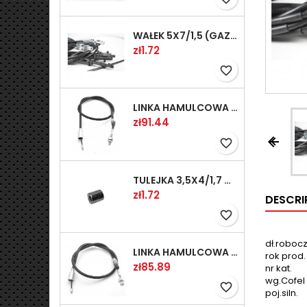
WAŁEK 5X7/1,5 (GAZ WSK)(PR5)
Price
zł1.72
favorite_border
LINKA HAMULCOWA PRZYCZEPY KNOTT 1240/1030 33921-1.11S
Price
zł91.44


favorite_border
TULEJKA 3,5X4/1,7 GAZÓW -OCYNK
Price
zł1.72
DESCRI
favorite_border
dł.roboc
LINKA HAMULCOWA PRZYCZEPY KNOTT 1040/830 33921-1.07S
rok prod.
Price
zł85.89
nr kat.
wg.Cofel
favorite_border
poj.siln.