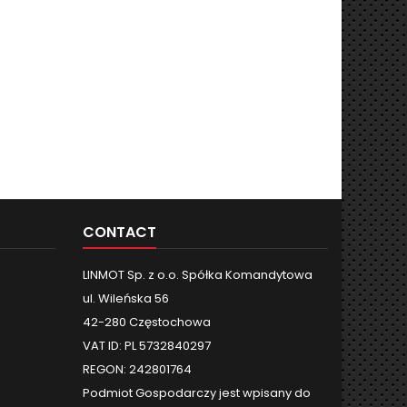
CONTACT
LINMOT Sp. z o.o. Spółka Komandytowa
ul. Wileńska 56
42-280 Częstochowa
VAT ID: PL 5732840297
REGON: 242801764
Podmiot Gospodarczy jest wpisany do