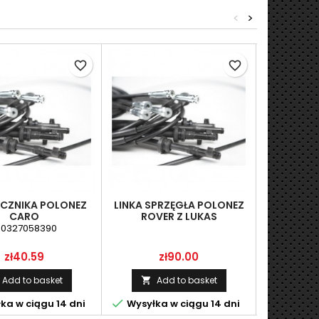
<
>
favorite_border
favorite_border
LICZNIKA POLONEZ
LINKA SPRZĘGŁA POLONEZ
LINKA 
CARO
ROVER Z LUKAS
30327058390
Price
Price
P
zł40.59
zł90.00
Add to basket
Add to basket
A




ka w ciągu 14 dni
Wysyłka w ciągu 14 dni
Wysyłka