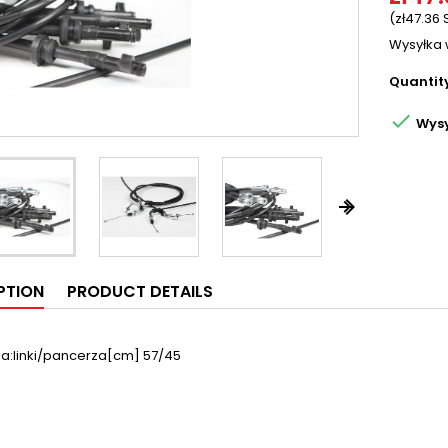
(zł47.36 
Wysyłka 
Quantit

Wysy


PTION
PRODUCT DETAILS
za:linki/pancerza[cm] 57/45