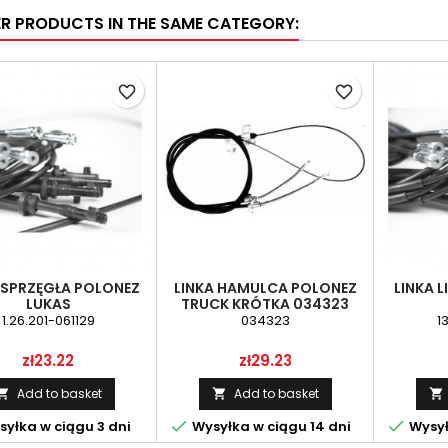
ER PRODUCTS IN THE SAME CATEGORY:
favorite_border
favorite_border
 SPRZĘGŁA POLONEZ
LINKA HAMULCA POLONEZ
LINKA 
LUKAS
TRUCK KRÓTKA 034323
11.01.15 RĘCZNEGO
1.26.201-061129
034323
1
Price
Price
zł23.22
zł29.23
Add to basket
Add to basket





yłka w ciągu 3 dni
Wysyłka w ciągu 14 dni
Wysył