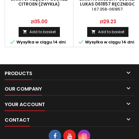
CITROEN (ZWYKŁA)
LUKAS 061857 RĘCZNEGO
1.67.358-061857.
Price
Price
zł35.00
zł29.23
Add to basket
Add to basket




Wysyłka w ciągu 14 dni
Wysyłka w ciągu 14 dni

PRODUCTS

OUR COMPANY

YOUR ACCOUNT

CONTACT