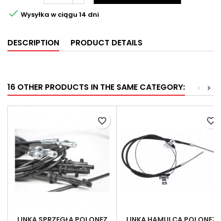

Wysyłka w ciągu 14 dni
DESCRIPTION
PRODUCT DETAILS
16 OTHER PRODUCTS IN THE SAME CATEGORY:
<
>
favorite_border
favorite_border
LINKA SPRZĘGŁA POLONEZ
LINKA HAMULCA POLONEZ