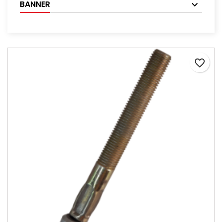
BANNER
favorite_border