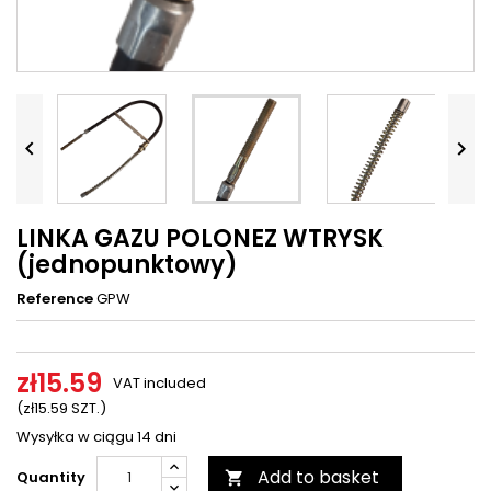




LINKA GAZU POLONEZ WTRYSK
(jednopunktowy)
Reference
GPW
zł15.59
VAT included
(zł15.59 SZT.)
Wysyłka w ciągu 14 dni
Add to basket
Quantity
