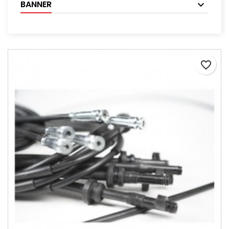
BANNER
favorite_border