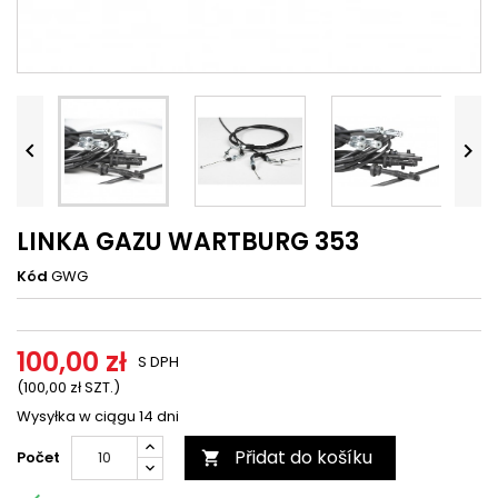




LINKA GAZU WARTBURG 353
Kód
GWG
100,00 zł
S DPH
(100,00 zł SZT.)
Wysyłka w ciągu 14 dni
Přidat do košíku
Počet
