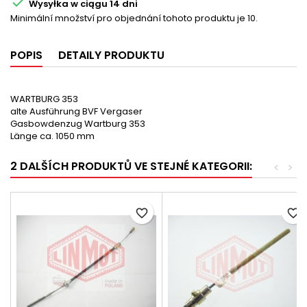

Wysyłka w ciągu 14 dni
Minimální množství pro objednání tohoto produktu je 10.
POPIS
DETAILY PRODUKTU
WARTBURG 353
alte Ausführung BVF Vergaser
Gasbowdenzug Wartburg 353
Länge ca. 1050 mm
2 DALŠÍCH PRODUKTŮ VE STEJNÉ KATEGORII:
<
>
favorite_border
favorite_border