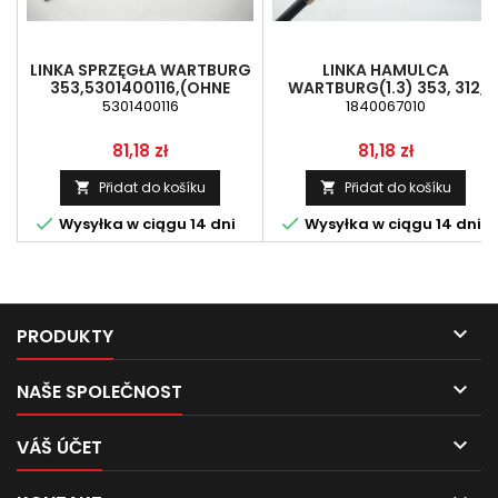
LINKA SPRZĘGŁA WARTBURG
LINKA HAMULCA
353,5301400116,(OHNE
WARTBURG(1.3) 353, 312,
SCHMIERNIPPEL)
1840067010
5301400116
1840067010
Cena
Cena
81,18 zł
81,18 zł
Přidat do košíku
Přidat do košíku




Wysyłka w ciągu 14 dni
Wysyłka w ciągu 14 dni

PRODUKTY

NAŠE SPOLEČNOST

VÁŠ ÚČET