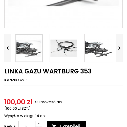




LINKA GAZU WARTBURG 353
Kodas
GWG
100,00 zl
Su mokesčiais
(100,00 zl SZT.)
Wysyłka w ciągu 14 dni
Į krepšelį
Kiekis
