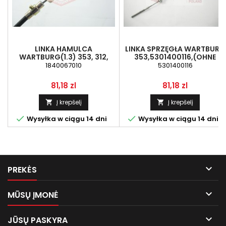
LINKA HAMULCA
LINKA SPRZĘGŁA WARTBURG
WARTBURG(1.3) 353, 312,
353,5301400116,(OHNE
1840067010
SCHMIERNIPPEL)
1840067010
5301400116
Kaina
Kaina
81,18 zl
81,18 zl
Į krepšelį
Į krepšelį




Wysyłka w ciągu 14 dni
Wysyłka w ciągu 14 dni

PREKĖS

MŪSŲ ĮMONĖ

JŪSŲ PASKYRA