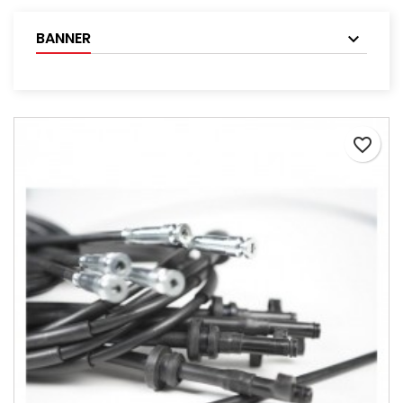
BANNER
favorite_border