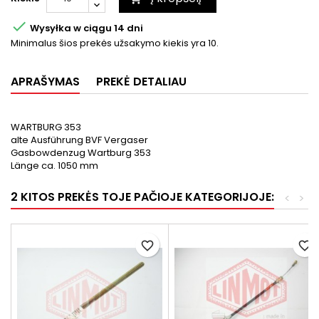

Wysyłka w ciągu 14 dni
Minimalus šios prekės užsakymo kiekis yra 10.
APRAŠYMAS
PREKĖ DETALIAU
WARTBURG 353
alte Ausführung BVF Vergaser
Gasbowdenzug Wartburg 353
Länge ca. 1050 mm
2 KITOS PREKĖS TOJE PAČIOJE KATEGORIJOJE:
<
>
favorite_border
favorite_border