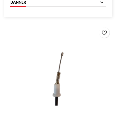
BANNER
favorite_border