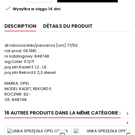

Wysyłka w ciągu 14 dni
DESCRIPTION
DÉTAILS DU PRODUIT
dł.robocza:linki/pancerza [cm] 77/62
rok prod. 09.1981......
nr katalogowy: 848748
wg.Cofel: 11.1271
poj.siln.Kadet E 1,2 ; 1,6
poj.siln.Rekord E 2,3 diesel
MARKA: OPEL
MODEL: KADET, REKORD E
ROCZNIK: 82-
OE: 848748
16 AUTRES PRODUITS DANS LA MÊME CATÉGORIE :
>
<