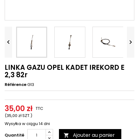




LINKA GAZU OPEL KADET IREKORD E
2,3 82r
Référence
G13
35,00 zł
TTC
(35,00 zł SZT.)
Wysyłka w ciągu 14 dni
Ajouter au panier
Quantité
