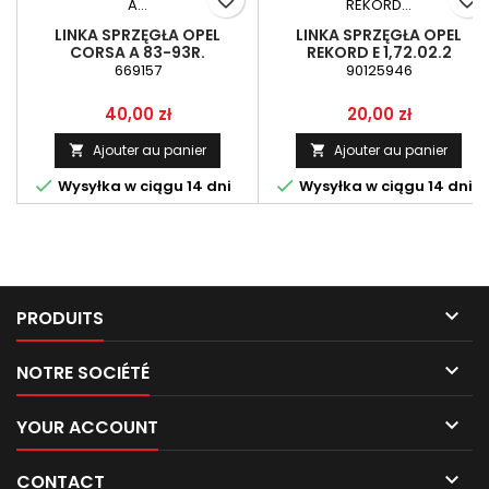
favorite_border
favorite_border
LINKA SPRZĘGŁA OPEL
LINKA SPRZĘGŁA OPEL
CORSA A 83-93R.
REKORD E 1,72.02.2
669157
90125946
Prix
Prix
40,00 zł
20,00 zł
Ajouter au panier
Ajouter au panier




Wysyłka w ciągu 14 dni
Wysyłka w ciągu 14 dni

PRODUITS

NOTRE SOCIÉTÉ

YOUR ACCOUNT

CONTACT