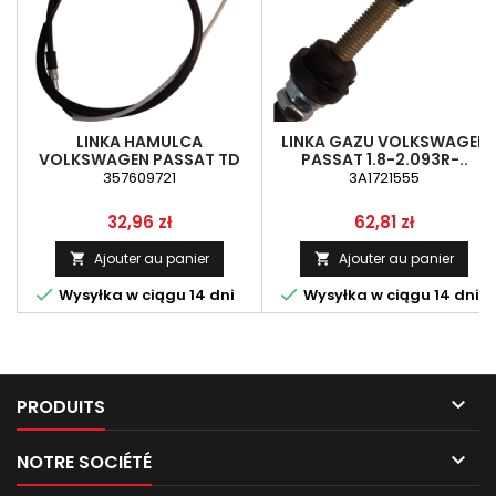
LINKA HAMULCA
LINKA GAZU VOLKSWAGEN
VOLKSWAGEN PASSAT TD
PASSAT 1.8-2.093R-..
1,6-1,9 88R..
357609721
3A1721555
Prix
Prix
32,96 zł
62,81 zł
Ajouter au panier
Ajouter au panier




Wysyłka w ciągu 14 dni
Wysyłka w ciągu 14 dni

PRODUITS

NOTRE SOCIÉTÉ