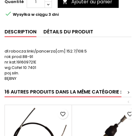
Ajouter au panier
Quantité


Wysyłka w ciągu 3 dni
DESCRIPTION
DÉTAILS DU PRODUIT
dł.robocza:linki/pancerza[cm] 152.7/108.5
rok prod.88-91
nr.kat.191609721E
wg.Cofel 10.7401
poj.siln.
BĘBNY
16 AUTRES PRODUITS DANS LA MÊME CATÉGORIE :
>
<
favorite_border
favorite_border