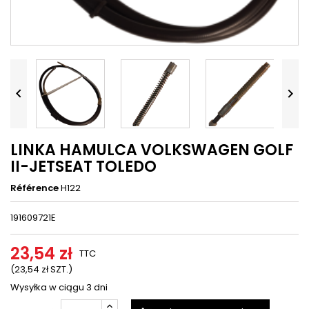




LINKA HAMULCA VOLKSWAGEN GOLF
II-JETSEAT TOLEDO
Référence
H122
191609721E
23,54 zł
TTC
(23,54 zł SZT.)
Wysyłka w ciągu 3 dni