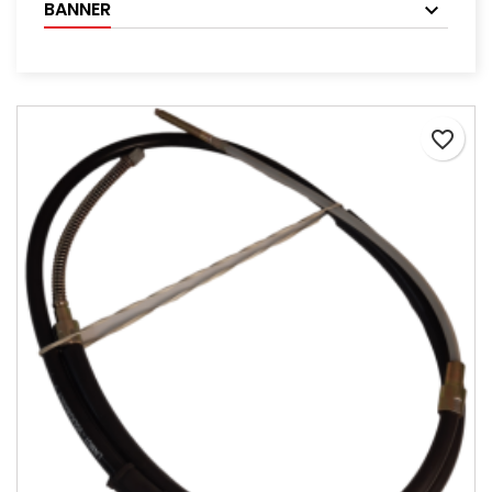
BANNER
favorite_border