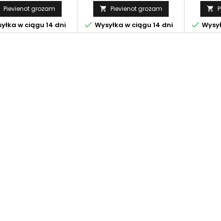
Pievienot grozam
Pievienot grozam
P




yłka w ciągu 14 dni
Wysyłka w ciągu 14 dni
Wysył