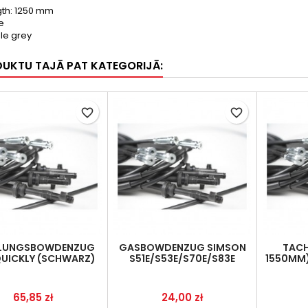
gth: 1250 mm
e
le grey
DUKTU TAJĀ PAT KATEGORIJĀ:
favorite_border
favorite_border
LUNGSBOWDENZUG
GASBOWDENZUG SIMSON
TACH
QUICKLY (SCHWARZ)
S51E/S53E/S70E/S83E
1550MM)
ENDURO,AMAL,SCHWARZ
Cena
Cena
65,85 zł
24,00 zł