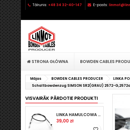
Tālrunis:
+48 34 32-40-147
E-pasts:
linmot@lin
P
C
I
add_circle_outline
Yo
Wi
STRONA GŁÓWNA
BOWDEN CABLES PROD
Mājas
BOWDEN CABLES PRODUCER
LINKA P
Schaltbowdenzug SIMSON SR2(GRAU) 2572-G,2572
VISVAIRĀK PĀRDOTIE PRODUKTI
LINKA HAMULCOWA PRZYCZEPY KNOTT 1440/1230 33921-1.14
Cena
39,00 zł
favorite_border