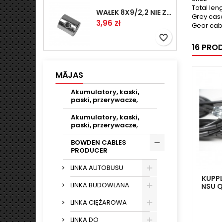
Total len
WAŁEK 8X9/2,2 NIE ZAMAWIAĆ
Grey cas
Cena
3,96 zł
Gear cab
favorite_border
16 PRO
MĀJAS
Akumulatory, kaski,
paski, przerywacze,
Akumulatory, kaski,
paski, przerywacze,
BOWDEN CABLES
PRODUCER
LINKA AUTOBUSU
KUPP
LINKA BUDOWLANA
NSU 
LINKA CIĘŻAROWA
LINKA DO