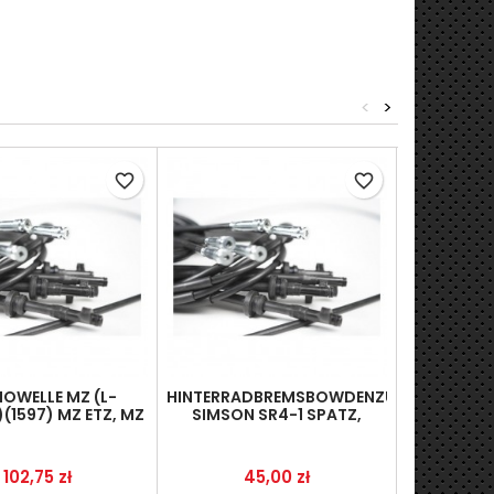
<
>
favorite_border
favorite_border
OWELLE MZ (L-
HINTERRADBREMSBOWDENZUG
TACHOW
(1597) MZ ETZ, MZ
SIMSON SR4-1 SPATZ,
ADLER VIC
TS
(AUSFÜHRUNG MIT
L
PEDALE),SCHWARZ
Cena
Cena
C
102,75 zł
45,00 zł
1