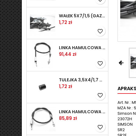
WAŁEK 5X7/1,5 (GAZ WSK)(PR5)
Cena
1,72 zł
favorite_border
LINKA HAMULCOWA PRZYCZEPY KNOTT 1240/1030 33921-1.11S
Cena
91,44 zł


favorite_border
TULEJKA 3,5X4/1,7 GAZÓW -OCYNK
Cena
1,72 zł
APRAK
favorite_border
Art. Nr.:
MZA Nr.:
LINKA HAMULCOWA PRZYCZEPY KNOTT 1040/830 33921-1.07S
Simson Nr.
Cena
85,89 zł
23072H
SIMSON
favorite_border
SR2
SR2E