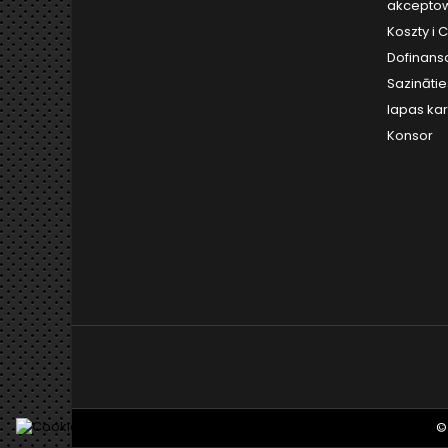
akceptow
Koszty i
Dofinans
Sazināti
lapas kar
Konsor
©