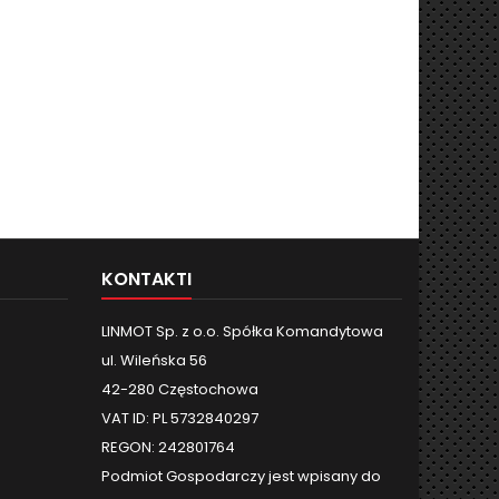
KONTAKTI
LINMOT Sp. z o.o. Spółka Komandytowa
ul. Wileńska 56
42-280 Częstochowa
VAT ID: PL 5732840297
REGON: 242801764
Podmiot Gospodarczy jest wpisany do