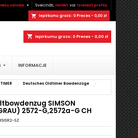

viešu valoda
Sveicināti,
Ienākt
vai
Izveidot profilu
×
×
×
Iepirkumu grozs::
0
Preces - 0,00 zł
shopping_cart
shopping_cart
Iepirkumu grozs::
0
Preces - 0,00 zł
t
S
INFORMACJE
t
TIMER
Deutsches Oldtimer Bowdenzüge
ltbowdenzug SIMSON
GRAU) 2572-G,2572a-G CH
BSISR2-SZ