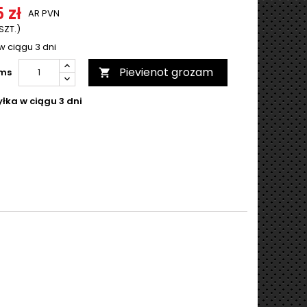
 zł
AR PVN
 SZT.)
w ciągu 3 dni
Pievienot grozam
ms

łka w ciągu 3 dni