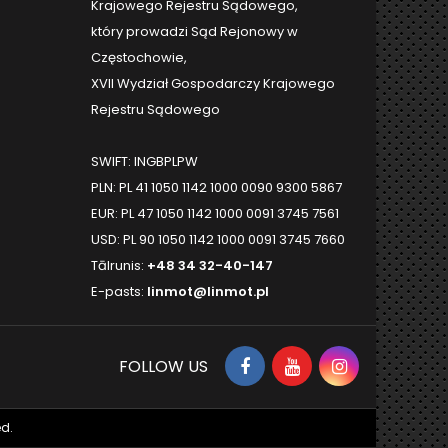
Krajowego Rejestru Sądowego,
który prowadzi Sąd Rejonowy w
Częstochowie,
XVII Wydział Gospodarczy Krajowego
Rejestru Sądowego
SWIFT: INGBPLPW
PLN: PL 41 1050 1142 1000 0090 9300 5867
EUR: PL 47 1050 1142 1000 0091 3745 7561
USD: PL 90 1050 1142 1000 0091 3745 7660
Tālrunis:
+48 34 32-40-147
E-pasts:
linmot@linmot.pl
FOLLOW US
d.