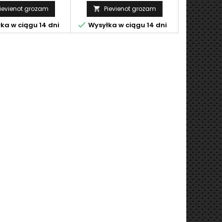
ievienot grozam
Pievienot grozam
Pie




ka w ciągu 14 dni
Wysyłka w ciągu 14 dni
Wysyłka