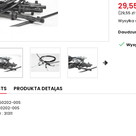
29,55
(29,55 zł
Wysyłka 
Daudzu

Wysy


STS
PRODUKTA DETAĻAS
 M50202-00S
 50202-00S
: 31311