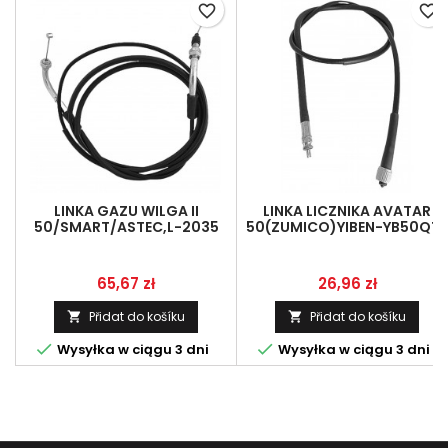
favorite_border
favorite_border
LINKA GAZU WILGA II
LINKA LICZNIKA AVATAR
50/SMART/ASTEC,L-2035
50(ZUMICO)YIBEN-YB50QT-
MM,
21
Cena
Cena
65,67 zł
26,96 zł
Přidat do košíku
Přidat do košíku




Wysyłka w ciągu 3 dni
Wysyłka w ciągu 3 dni