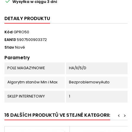

Wysyłka w ciągu 3 dni
DETAILY PRODUKTU
Kód
GPRO50
EAN13
5907500903372
Stav
Nové
Parametry
POLE MAGAZYNOWE
HA/II/5/D
Algorytm stanów Min i Max
BezproblemowyAuto
SKLEP INTERNETOWY
1
16 DALŠÍCH PRODUKTŮ VE STEJNÉ KATEGORII:
<
>