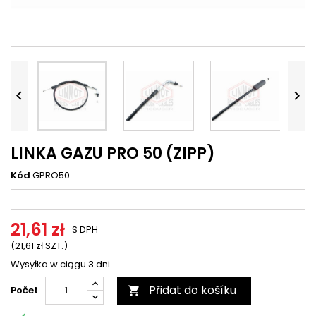




LINKA GAZU PRO 50 (ZIPP)
Kód
GPRO50
21,61 zł
S DPH
(21,61 zł SZT.)
Wysyłka w ciągu 3 dni
Přidat do košíku
Počet
