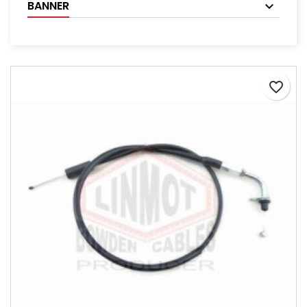
BANNER
favorite_border