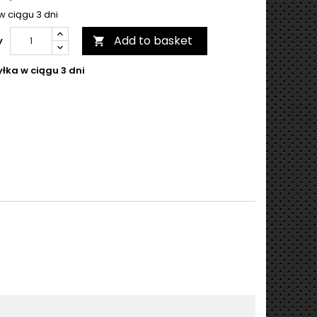
w ciągu 3 dni
Add to basket
y

łka w ciągu 3 dni