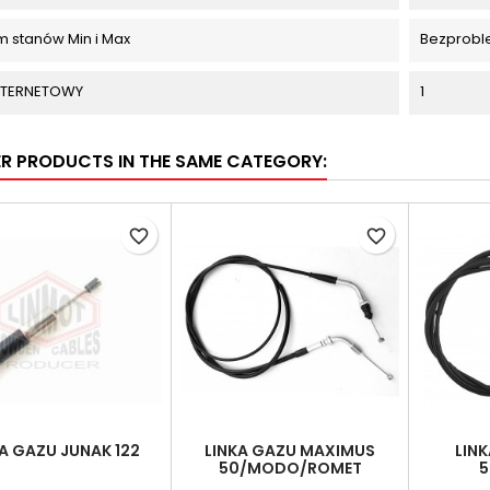
m stanów Min i Max
Bezprob
INTERNETOWY
1
ER PRODUCTS IN THE SAME CATEGORY:
favorite_border
favorite_border
A GAZU JUNAK 122
LINKA GAZU MAXIMUS
LIN
50/MODO/ROMET
5
RXL/CARAVE/FONERO 4T