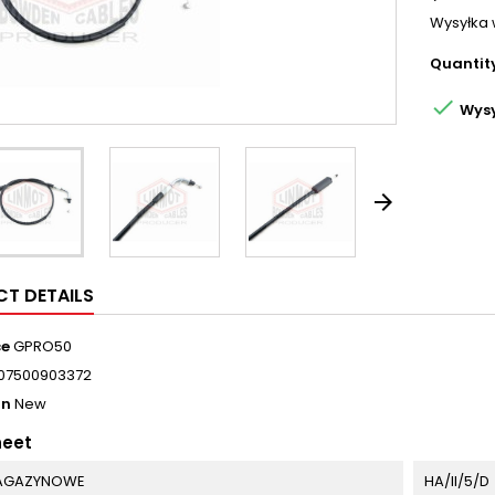
Wysyłka 
Quantit

Wysy

T DETAILS
ce
GPRO50
07500903372
on
New
heet
MAGAZYNOWE
HA/II/5/D