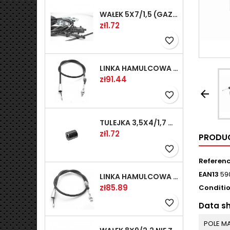
WAŁEK 5X7/1,5 (GAZ WSK)(PR5)
Price
zł1.72
favorite_border
LINKA HAMULCOWA PRZYCZEPY KNOTT 1240/1030 33921-1.11S
Price
zł91.44

favorite_border
TULEJKA 3,5X4/1,7 GAZÓW -OCYNK
Price
zł1.72
PRODUC
favorite_border
Referen
EAN13
59
LINKA HAMULCOWA PRZYCZEPY KNOTT 1040/830 33921-1.07S
Price
zł85.89
Conditi
favorite_border
Data s
POLE 