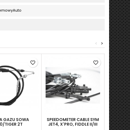
lemowyAuto
<
>
favorite_border
favorite_border
KA GAZU SOWA
SPEEDOMETER CABLE SYM
LINKA SPR
0/TIGER 2T
JET4, X'PRO, FIDDLE II/III
50/125/200,LINMOT