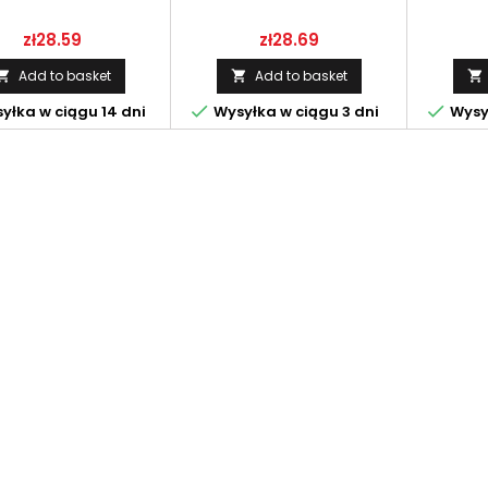
Price
Price
zł28.59
zł28.69
Add to basket
Add to basket





yłka w ciągu 14 dni
Wysyłka w ciągu 3 dni
Wysył