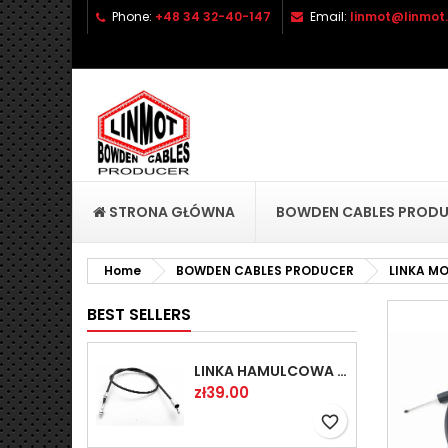
Phone:
+48 34 32-40-147
Email:
linmot@linmot.
A
C
S
add_circle_outline
Yo
Wi
STRONA GŁÓWNA
BOWDEN CABLES PROD
Home
BOWDEN CABLES PRODUCER
LINKA M
BEST SELLERS
LINKA HAMULCOWA PRZYCZEPY KNOTT 1440/1230 33921-1.14
Price
zł39.00
favorite_border