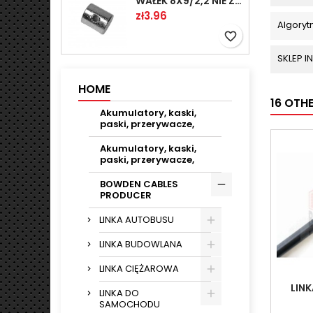
WAŁEK 8X9/2,2 NIE ZAMAWIAĆ
Price
zł3.96
Algoryt
favorite_border
SKLEP 
HOME
16 OTH
Akumulatory, kaski,
paski, przerywacze,
Akumulatory, kaski,
paski, przerywacze,
BOWDEN CABLES
PRODUCER
LINKA AUTOBUSU
LINKA BUDOWLANA
LINKA CIĘŻAROWA
LINK
LINKA DO
SAMOCHODU