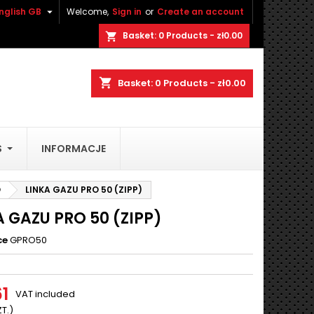

nglish GB
Welcome,
Sign in
or
Create an account
×
×
×
Basket:
0
Products - zł0.00
shopping_cart
shopping_cart
Basket:
0
Products - zł0.00
n
S
INFORMACJE
t
O
LINKA GAZU PRO 50 (ZIPP)
A GAZU PRO 50 (ZIPP)
ce
GPRO50
61
VAT included
ZT.)