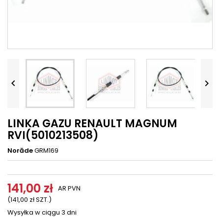




LINKA GAZU RENAULT MAGNUM
RVI(5010213508)
Norāde
GRM169
141,00 zł
AR PVN
(141,00 zł SZT.)
Wysyłka w ciągu 3 dni