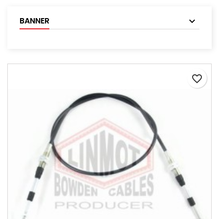
BANNER
favorite_border