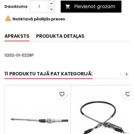
Pievienot grozam
Daudzums


Noliktavā pēdējās preces
APRAKSTS
PRODUKTA DETAĻAS
0202-01-0228P
11 PRODUKTU TAJĀ PAT KATEGORIJĀ:
<
>
favorite_border
favorite_border