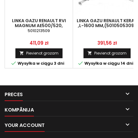
LINKA GAZU RENAULT RVI
LINKA GAZU RENAULT KERAX
MAGNUM AE500/520,
,L-1600 MM,(5010505309)
(5010213509)
5010213509
Cena
Cena
411,09 zł
391,56 zł
Pievienot grozam
Pievienot grozam




Wysyłka w ciągu 3 dni
Wysyłka w ciągu 14 dni

PRECES

KOMPĀNIJA

YOUR ACCOUNT