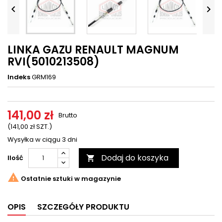




LINKA GAZU RENAULT MAGNUM
RVI(5010213508)
Indeks
GRM169
141,00 zł
Brutto
(141,00 zł SZT.)
Wysyłka w ciągu 3 dni
Dodaj do koszyka
Ilość


Ostatnie sztuki w magazynie
OPIS
SZCZEGÓŁY PRODUKTU