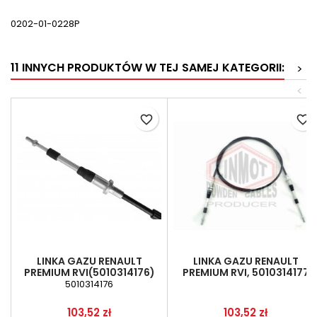
0202-01-0228P
11 INNYCH PRODUKTÓW W TEJ SAMEJ KATEGORII:
>
<
favorite_border
favorite_border
LINKA GAZU RENAULT
LINKA GAZU RENAULT
PREMIUM RVI(5010314176)
PREMIUM RVI, 5010314177
5010314176
Cena
Cena
103,52 zł
103,52 zł