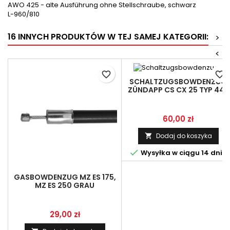
AWO 425 - alte Ausführung ohne Stellschraube, schwarz
L-960/810
16 INNYCH PRODUKTÓW W TEJ SAMEJ KATEGORII:
>
<
favorite_border
favorite_border
SCHALTZUGSBOWDENZUG
ZÜNDAPP CS CX 25 TYP 448
Cena
60,00 zł
Dodaj do koszyka


Wysyłka w ciągu 14 dni
GASBOWDENZUG MZ ES 175,
MZ ES 250 GRAU
Cena
29,00 zł