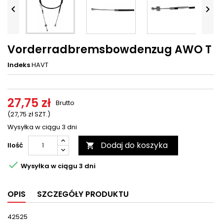




Vorderradbremsbowdenzug AWO T
Indeks
HAVT
27,75 zł
Brutto
(27,75 zł SZT.)
Wysyłka w ciągu 3 dni
Dodaj do koszyka
Ilość


Wysyłka w ciągu 3 dni
OPIS
SZCZEGÓŁY PRODUKTU
42525