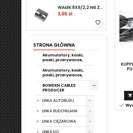
WAŁEK 8X9/2,2 NIE ZAMAWIAĆ
Cena
3,96 zł
favorite_border
STRONA GŁÓWNA
Akumulatory, kaski,
paski, przerywacze,
KUPP
PU
Akumulatory, kaski,
paski, przerywacze,
BOWDEN CABLES
PRODUCER

LINKA AUTOBUSU

Wys
LINKA BUDOWLANA
LINKA CIĘŻAROWA
LINKA DO