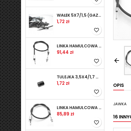
WAŁEK 5X7/1,5 (GAZ WSK)(PR5)
Cena
1,72 zł
favorite_border
LINKA HAMULCOWA PRZYCZEPY KNOTT 1240/1030 33921-1.11S
Cena
91,44 zł

favorite_border
TULEJKA 3,5X4/1,7 GAZÓW -OCYNK
Cena
1,72 zł
OPIS
favorite_border
JAWKA
LINKA HAMULCOWA PRZYCZEPY KNOTT 1040/830 33921-1.07S
Cena
85,89 zł
16 INN
favorite_border