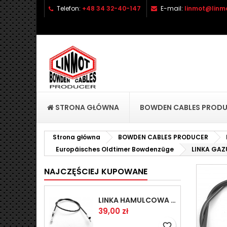
Telefon:
+48 34 32-40-147
E-mail:
linmot@linmo
D
U
Z
add_circle_outline
Mu
Na
STRONA GŁÓWNA
BOWDEN CABLES PROD
Strona główna
BOWDEN CABLES PRODUCER
Europäisches Oldtimer Bowdenzüge
LINKA GAZ
NAJCZĘŚCIEJ KUPOWANE
LINKA HAMULCOWA PRZYCZEPY KNOTT 1440/1230 33921-1.14
Cena
39,00 zł
favorite_border