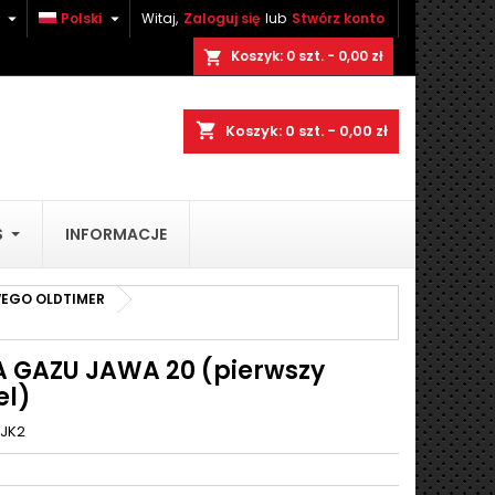


Polski
Witaj,
Zaloguj się
lub
Stwórz konto
×
×
×
Koszyk:
0
szt. - 0,00 zł
shopping_cart
shopping_cart
Koszyk:
0
szt. - 0,00 zł
ę
S
INFORMACJE
ń
EGO OLDTIMER
A GAZU JAWA 20 (pierwszy
l)
JK2