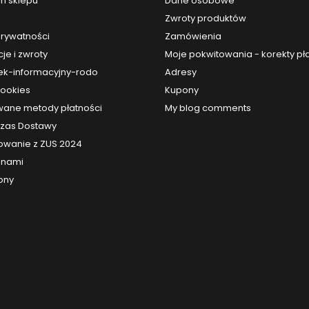
n sklepu
Dane osobowe
Zwroty produktów
prywatności
Zamówienia
je i zwroty
Moje pokwitowania - korekty pł
k-informacyjny-rodo
Adresy
cookies
Kupony
ane metody płatności
My blog comments
 Czas Dostawy
owanie z ZUS 2024
z nami
ony