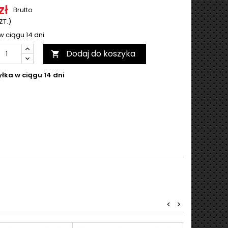
zł
Brutto
SZT.)
w ciągu 14 dni
Dodaj do koszyka

łka w ciągu 14 dni
<
>