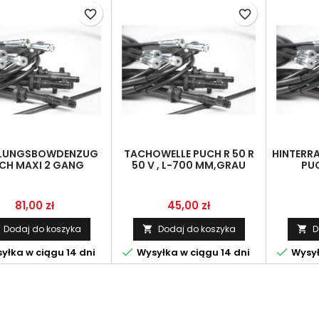
favorite_border
favorite_border
LUNGSBOWDENZUG
TACHOWELLE PUCH R 50 R
HINTER
CH MAXI 2 GANG
50 V , L-700 MM,GRAU
PU
Cena
Cena
81,00 zł
45,00 zł
Dodaj do koszyka
Dodaj do koszyka
D




yłka w ciągu 14 dni
Wysyłka w ciągu 14 dni
Wysył