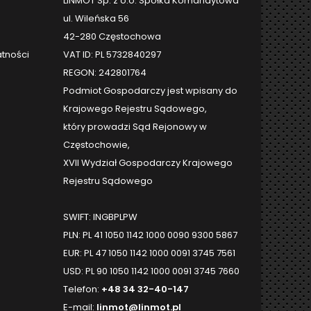
LINMOT Sp. z o.o. Spółka Komandytowa
ul. Wileńska 56
42-280 Częstochowa
atności
VAT ID: PL 5732840297
REGON: 242801764
Podmiot Gospodarczy jest wpisany do
Krajowego Rejestru Sądowego,
który prowadzi Sąd Rejonowy w
Częstochowie,
XVII Wydział Gospodarczy Krajowego
Rejestru Sądowego
SWIFT: INGBPLPW
PLN: PL 41 1050 1142 1000 0090 9300 5867
EUR: PL 47 1050 1142 1000 0091 3745 7561
USD: PL 90 1050 1142 1000 0091 3745 7660
Telefon:
+48 34 32-40-147
E-mail:
linmot@linmot.pl