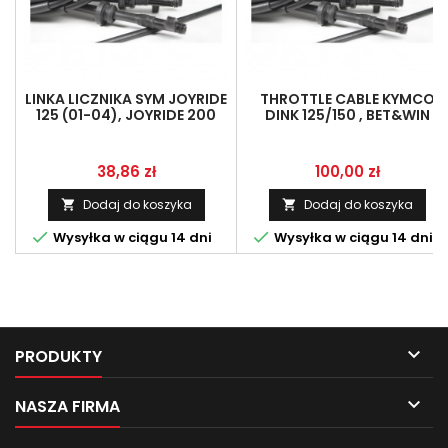
LINKA LICZNIKA SYM JOYRIDE
THROTTLE CABLE KYMCO
125 (01-04), JOYRIDE 200
DINK 125/150 , BET&WIN
(03-04)
125/150, LINMOT 17910-KBE-
9000
Cena
Cena
38,86 zł
100,00 zł
Dodaj do koszyka
Dodaj do koszyka




Wysyłka w ciągu 14 dni
Wysyłka w ciągu 14 dni

PRODUKTY

NASZA FIRMA