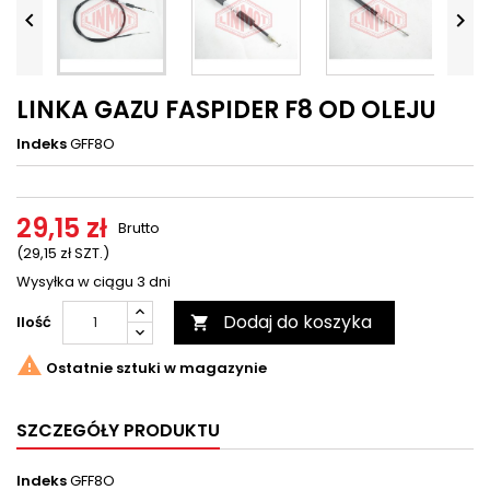




LINKA GAZU FASPIDER F8 OD OLEJU
Indeks
GFF8O
29,15 zł
Brutto
(29,15 zł SZT.)
Wysyłka w ciągu 3 dni
Dodaj do koszyka
Ilość


Ostatnie sztuki w magazynie
SZCZEGÓŁY PRODUKTU
Indeks
GFF8O