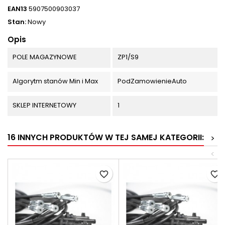
EAN13
5907500903037
Stan:
Nowy
Opis
POLE MAGAZYNOWE
ZP1/S9
Algorytm stanów Min i Max
PodZamowienieAuto
SKLEP INTERNETOWY
1
16 INNYCH PRODUKTÓW W TEJ SAMEJ KATEGORII:
>
<
favorite_border
favorite_border