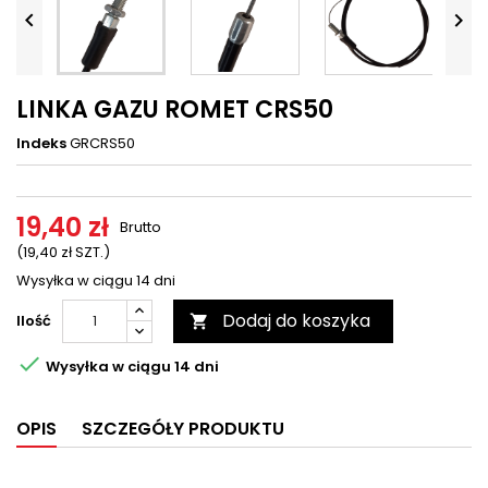




LINKA GAZU ROMET CRS50
Indeks
GRCRS50
19,40 zł
Brutto
(19,40 zł SZT.)
Wysyłka w ciągu 14 dni
Dodaj do koszyka
Ilość


Wysyłka w ciągu 14 dni
OPIS
SZCZEGÓŁY PRODUKTU