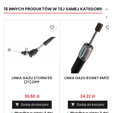
16 INNYCH PRODUKTÓW W TEJ SAMEJ KATEGORII:
>
<
favorite_border
favorite_border
LINKA GAZU STORM 50
LINKA GAZU ROMET RM125
(2T)ZIPP
Cena
Cena
30,60 zł
24,22 zł
Dodaj do koszyka
Dodaj do koszyka




Wysyłka w ciągu 3 dni
Wysyłka w ciągu 3 dni