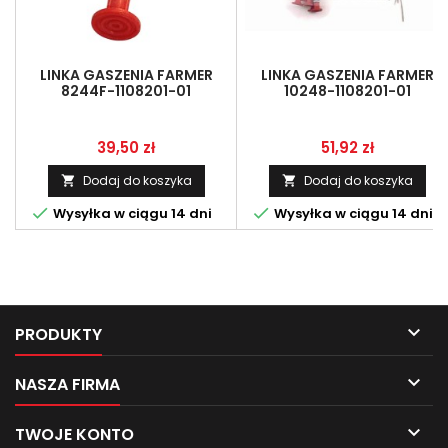
LINKA GASZENIA FARMER
LINKA GASZENIA FARMER
8244F-1108201-01
10248-1108201-01
Cena
Cena
39,50 zł
51,92 zł
Dodaj do koszyka
Dodaj do koszyka




Wysyłka w ciągu 14 dni
Wysyłka w ciągu 14 dni

PRODUKTY

NASZA FIRMA

TWOJE KONTO