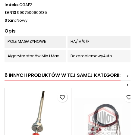
Indeks
CGAF2
EAN13
5907500900135
Stan:
Nowy
Opis
POLE MAGAZYNOWE
HA/IV/6/F
Algorytm stanów Min i Max
BezproblemowyAuto
6 INNYCH PRODUKTÓW W TEJ SAMEJ KATEGORII:
>
<
favorite_border
favorite_border