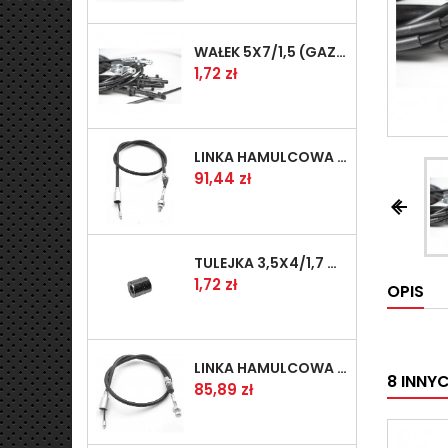
WAŁEK 5X7/1,5 (GAZ WSK)(PR5)
Cena
1,72 zł
LINKA HAMULCOWA PRZYCZEPY KNOTT 1240/1030 33921-1.11S
Cena
91,44 zł


TULEJKA 3,5X4/1,7 GAZÓW -OCYNK
Cena
1,72 zł
OPIS
LINKA HAMULCOWA PRZYCZEPY KNOTT 1040/830 33921-1.07S
8 INNY
Cena
85,89 zł