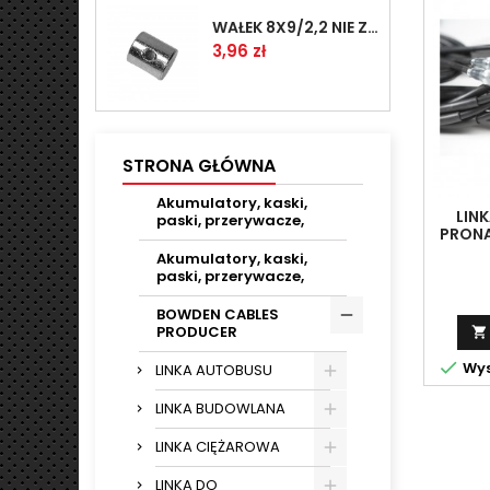
WAŁEK 8X9/2,2 NIE ZAMAWIAĆ
Cena
3,96 zł
STRONA GŁÓWNA
Akumulatory, kaski,
LIN
paski, przerywacze,
PRONA
(3
Akumulatory, kaski,
paski, przerywacze,
BOWDEN CABLES
PRODUCER


Wys
LINKA AUTOBUSU
LINKA BUDOWLANA
LINKA CIĘŻAROWA
LINKA DO