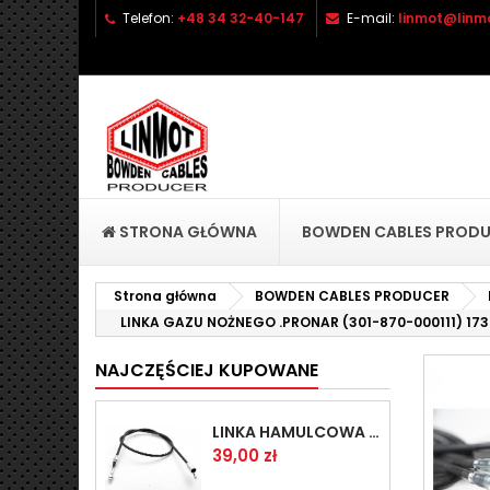
Telefon:
+48 34 32-40-147
E-mail:
linmot@linmo
D
(
Z
Mu
((l
STRONA GŁÓWNA
BOWDEN CABLES PROD
Strona główna
BOWDEN CABLES PRODUCER
LINKA GAZU NOŻNEGO .PRONAR (301-870-000111) 17
NAJCZĘŚCIEJ KUPOWANE
LINKA HAMULCOWA PRZYCZEPY KNOTT 1440/1230 33921-1.14
Cena
39,00 zł