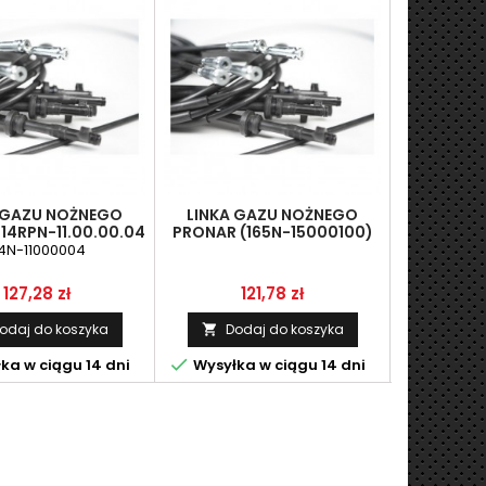
 GAZU NOŻNEGO
LINKA GAZU NOŻNEGO
LINKA 
14RPN-11.00.00.04
PRONAR (165N-15000100)
PRONAR (3
(301-870-000096)
(320-
14N-11000004
Cena
Cena
127,28 zł
121,78 zł
7
odaj do koszyka
Dodaj do koszyka
Dod




ka w ciągu 14 dni
Wysyłka w ciągu 14 dni
Wysyłka