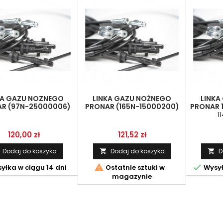
KA GAZU NOZNEGO
LINKA GAZU NOŻNEGO
LINKA
R (97N-25000006)
PRONAR (165N-15000200)
PRONAR 1
01-870-000042)
(301-870-000097)
1
Cena
Cena
120,00 zł
121,52 zł
Dodaj do koszyka
Dodaj do koszyka
D




yłka w ciągu 14 dni
Ostatnie sztuki w
Wysył
magazynie