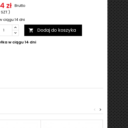
4 zł
Brutto
 SZT.)
w ciągu 14 dni
Dodaj do koszyka

łka w ciągu 14 dni
<
>