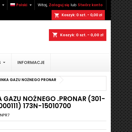


Polski
Witaj,
Zaloguj się
lub
Stwórz konto
×
×
×
Koszyk:
0
szt. - 0,00 zł
shopping_cart
shopping_cart
Koszyk:
0
szt. - 0,00 zł
stę
)
S
INFORMACJE
)
LINKA GAZU NOŻNEGO PRONAR
A GAZU NOŻNEGO .PRONAR (301-
000111) 173N-15010700
NPR7