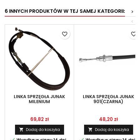
6 INNYCH PRODUKTÓW W TEJ SAMEJ KATEGORII:
>
<
favorite_border
favorite_border
LINKA SPRZĘGŁA JUNAK
LINKA SPRZĘGŁA JUNAK
MILENIUM
901(CZARNA)
Cena
Cena
69,82 zł
48,20 zł
Dodaj do koszyka
Dodaj do koszyka




Wysyłka w ciągu 14 dni
Wysyłka w ciągu 14 dni