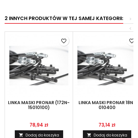
2 INNYCH PRODUKTÓW W TEJ SAMEJ KATEGORII:
>
<
favorite_border
favorite_border
LINKA MASKI PRONAR (172N-
LINKA MASKI PRONAR 18N-
15010100)
010400
Cena
Cena
78,94 zł
73,14 zł
Dodaj do koszyka
Dodaj do koszyka

