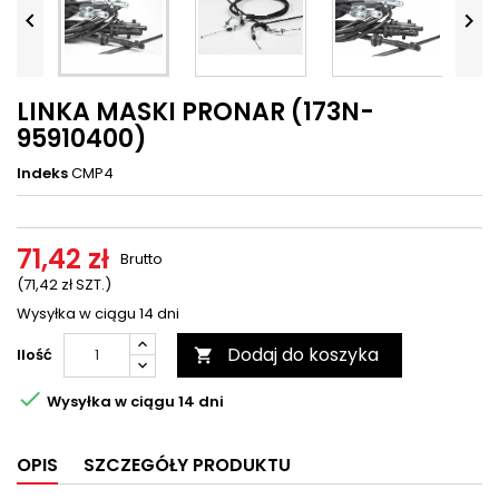




LINKA MASKI PRONAR (173N-
95910400)
Indeks
CMP4
71,42 zł
Brutto
(71,42 zł SZT.)
Wysyłka w ciągu 14 dni
Dodaj do koszyka
Ilość


Wysyłka w ciągu 14 dni
OPIS
SZCZEGÓŁY PRODUKTU