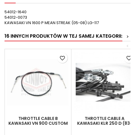
54012-1640
54012-0073
KAWASAKI VN 1600 P MEAN STREAK (05-08) LG-117
16 INNYCH PRODUKTÓW W TEJ SAMEJ KATEGORII:
>
<
favorite_border
favorite_border
THROTTLE CABLE B
THROTTLE CABLE A
KAWASAKI VN 900 CUSTOM
KAWASAKI KLR 250 D (83-
(07-17) LINMOT 54012-0181
97),KLR 600 B (85-89)
LINMOT 54012-1260