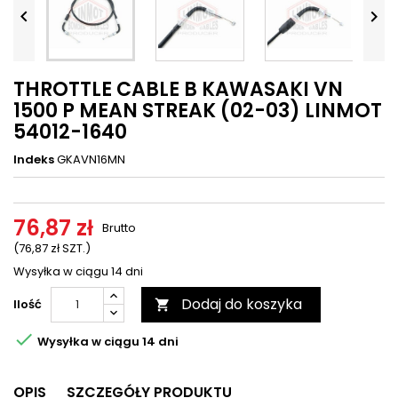




THROTTLE CABLE B KAWASAKI VN
1500 P MEAN STREAK (02-03) LINMOT
54012-1640
Indeks
GKAVN16MN
76,87 zł
Brutto
(76,87 zł SZT.)
Wysyłka w ciągu 14 dni
Dodaj do koszyka
Ilość


Wysyłka w ciągu 14 dni
OPIS
SZCZEGÓŁY PRODUKTU