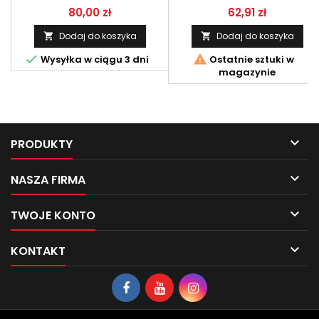
Cena
Cena
80,00 zł
62,91 zł
Dodaj do koszyka
Dodaj do koszyka




Wysyłka w ciągu 3 dni
Ostatnie sztuki w
magazynie

PRODUKTY

NASZA FIRMA

TWOJE KONTO

KONTAKT