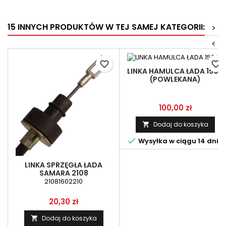
15 INNYCH PRODUKTÓW W TEJ SAMEJ KATEGORII:
>
<
favorite_border
favorite_border
LINKA HAMULCA ŁADA 1500
(POWLEKANA)
Cena
100,00 zł
Dodaj do koszyka


Wysyłka w ciągu 14 dni
LINKA SPRZĘGŁA ŁADA
SAMARA 2108
21081602210
Cena
20,30 zł
Dodaj do koszyka
