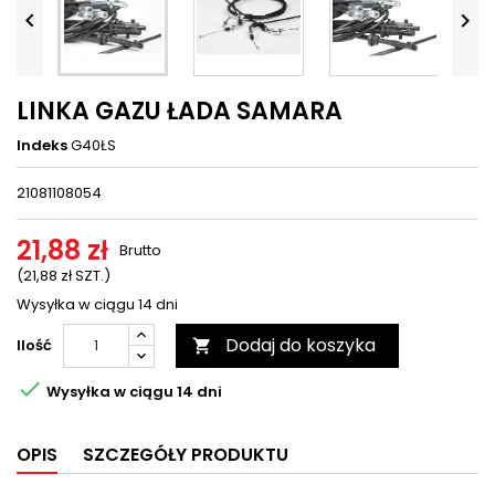




LINKA GAZU ŁADA SAMARA
Indeks
G40ŁS
21081108054
21,88 zł
Brutto
(21,88 zł SZT.)
Wysyłka w ciągu 14 dni
Dodaj do koszyka
Ilość


Wysyłka w ciągu 14 dni
OPIS
SZCZEGÓŁY PRODUKTU