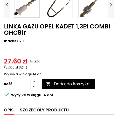




LINKA GAZU OPEL KADET 1,3Et COMBI
OHC81r
Indeks
G28
27,60 zł
Brutto
(27,60 zł SZT.)
Wysyłka w ciągu 14 dni
Dodaj do koszyka
Ilość


Wysyłka w ciągu 14 dni
OPIS
SZCZEGÓŁY PRODUKTU