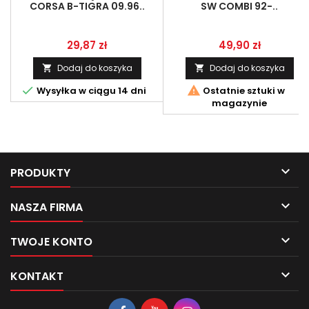
CORSA B-TIGRA 09.96..
SW COMBI 92-..
Cena
Cena
29,87 zł
49,90 zł
Dodaj do koszyka
Dodaj do koszyka




Wysyłka w ciągu 14 dni
Ostatnie sztuki w
magazynie

PRODUKTY

NASZA FIRMA

TWOJE KONTO

KONTAKT