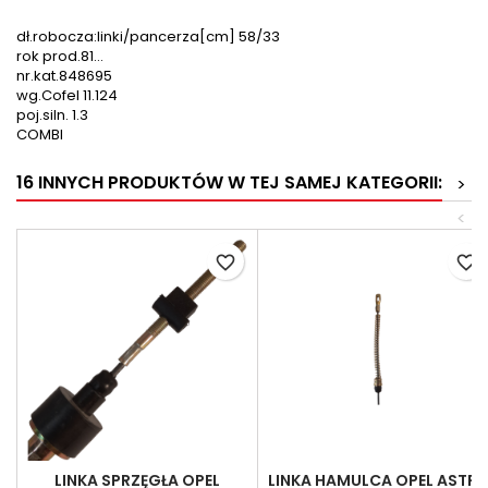
dł.robocza:linki/pancerza[cm] 58/33
rok prod.81...
nr.kat.848695
wg.Cofel 11.124
poj.siln. 1.3
COMBI
16 INNYCH PRODUKTÓW W TEJ SAMEJ KATEGORII:
>
<
favorite_border
favorite_border
LINKA SPRZĘGŁA OPEL
LINKA HAMULCA OPEL ASTRA