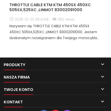
THROTTLE CABLE KTM KTM 450SX 450XC
505SX,525XC ,LINMOT 83002091000
2025-12-23 08:41:58
382 Views
Nazywam się THROTTLE CABLE KTM KTM 450SX
450XC 505SX,525XC ,LINMOT 83002091000. Jestem
doskonałym rozwiązaniem dla Twojego motocykla...

PRODUKTY

NASZA FIRMA

TWOJE KONTO

KONTAKT