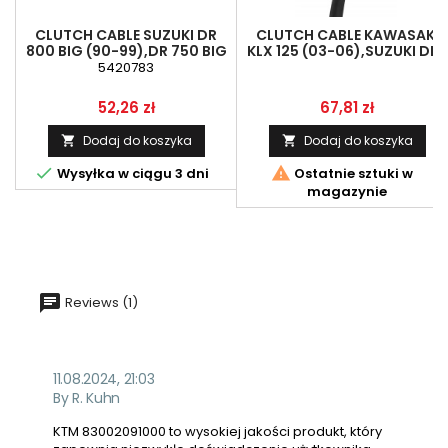
CLUTCH CABLE SUZUKI DR
CLUTCH CABLE KAWASAKI
800 BIG (90-99),DR 750 BIG
KLX 125 (03-06),SUZUKI DR-
(88-89) LINMOT 58200-
Z 125 (03-15) LINMOT 54011-
5420783
44B00
S001
Cena
Cena
52,26 zł
67,81 zł
Dodaj do koszyka
Dodaj do koszyka




Wysyłka w ciągu 3 dni
Ostatnie sztuki w
magazynie
Reviews (1)
11.08.2024, 21:03
By R. Kuhn
KTM 83002091000 to wysokiej jakości produkt, który