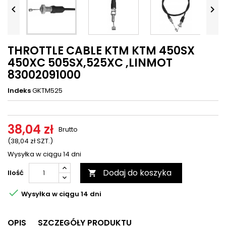




THROTTLE CABLE KTM KTM 450SX
450XC 505SX,525XC ,LINMOT
83002091000
Indeks
GKTM525
38,04 zł
Brutto
(38,04 zł SZT.)
Wysyłka w ciągu 14 dni
Dodaj do koszyka
Ilość


Wysyłka w ciągu 14 dni
OPIS
SZCZEGÓŁY PRODUKTU