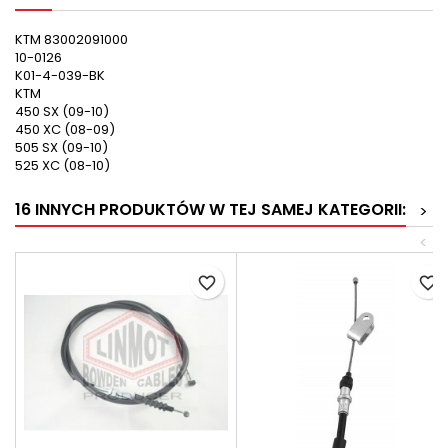
KTM 83002091000
10-0126
K01-4-039-BK
KTM
450 SX (09-10)
450 XC (08-09)
505 SX (09-10)
525 XC (08-10)
16 INNYCH PRODUKTÓW W TEJ SAMEJ KATEGORII:
>
<
favorite_border
favorite_border