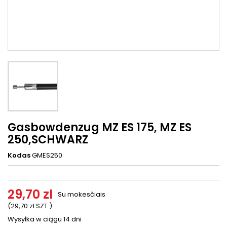
Gasbowdenzug MZ ES 175, MZ ES
250,SCHWARZ
Kodas
GMES250
29,70 zl
Su mokesčiais
(29,70 zl SZT.)
Wysyłka w ciągu 14 dni