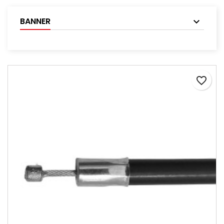
BANNER
favorite_border