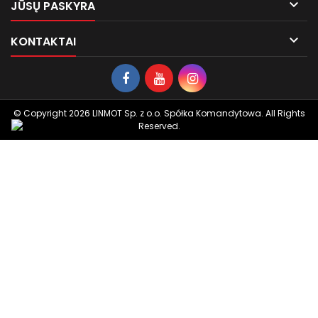

JŪSŲ PASKYRA

KONTAKTAI
© Copyright 2026 LINMOT Sp. z o.o. Spółka Komandytowa. All Rights
Reserved.