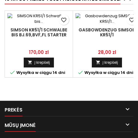
favorite_border
favorite_border
SIMSON KR51/1 SCHWALBE
GASBOWDENZUG SIMSON
BIS BJ.69,BVF,FL STARTER
KR51/1
87MM,BREMSHEBEL
SCHWALBE,NKJ,SCHWARZ
INNEN,GRAU,5-
TEILIG,BOWDENZÜGE SET
Kaina
Kaina
170,00 zl
28,00 zl
Į krepšelį
Į krepšelį




Wysyłka w ciągu 14 dni
Wysyłka w ciągu 14 dni

PREKĖS

MŪSŲ ĮMONĖ