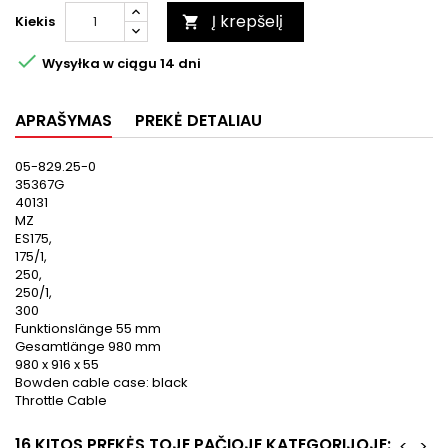
Į krepšelį
Kiekis


Wysyłka w ciągu 14 dni
APRAŠYMAS
PREKĖ DETALIAU
05-829.25-0
35367G
40131
MZ
ES175,
175/1,
250,
250/1,
300
Funktionslänge 55 mm
Gesamtlänge 980 mm
980 x 916 x 55
Bowden cable case: black
Throttle Cable
16 KITOS PREKĖS TOJE PAČIOJE KATEGORIJOJE:
<
>