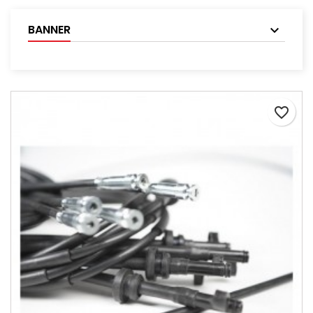
BANNER
favorite_border