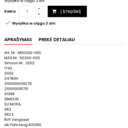
Wysyłka w ciągu 3 dni
Į krepšelį
Kiekis


Wysyłka w ciągu 3 dni
APRAŠYMAS
PREKĖ DETALIAU
Art. Nr.: M50200-00S
MZA Nr.: 50200-00S
Simson Nr.: 31312
1742
31312
‎24780H
2100000149278
2100000167111
01398
SIMSON
SL1 MOFA,
SR2
SR2 E
BVF Vergaser
ab Fahrzeug 833190