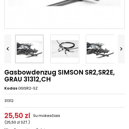




Gasbowdenzug SIMSON SR2,SR2E,
GRAU 31312,CH
Kodas
GSISR2-SZ
31312
25,50 zl
Su mokesčiais
(25,50 zl SZT.)