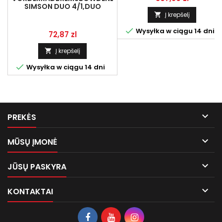
SIMSON DUO 4/1,DUO
Į krepšelį


Wysyłka w ciągu 14 dni
Kaina
72,87 zl
Į krepšelį


Wysyłka w ciągu 14 dni

PREKĖS

MŪSŲ ĮMONĖ

JŪSŲ PASKYRA

KONTAKTAI