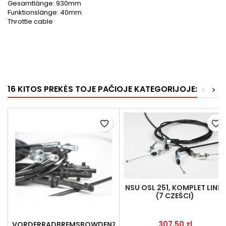
Gesamtlänge: 930mm
Funktionslänge: 40mm
Throttle cable
16 KITOS PREKĖS TOJE PAČIOJE KATEGORIJOJE:
<
>
favorite_border
favorite_border
NSU OSL 251, KOMPLET LINEK
(7 CZEŚCI)
Kaina
307,50 zl
VORDERRADBREMSBOWDENZUG