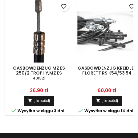
favorite_border
favorite_border
GASBOWDENZUG MZ ES
GASBOWDENZUG KREIDLER
250/2 TROPHY,MZ ES
FLORETT RS K54/53 54
175/2,SCHWARZ
401321
Kaina
Kaina
36,90 zl
60,00 zl
Į krepšelį
Į krepšelį




Wysyłka w ciągu 3 dni
Wysyłka w ciągu 14 dni