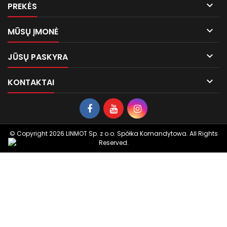

PREKĖS

MŪSŲ ĮMONĖ

JŪSŲ PASKYRA

KONTAKTAI
© Copyright 2026 LINMOT Sp. z o.o. Spółka Komandytowa. All Rights
Reserved.