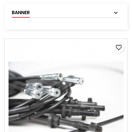
BANNER
favorite_border