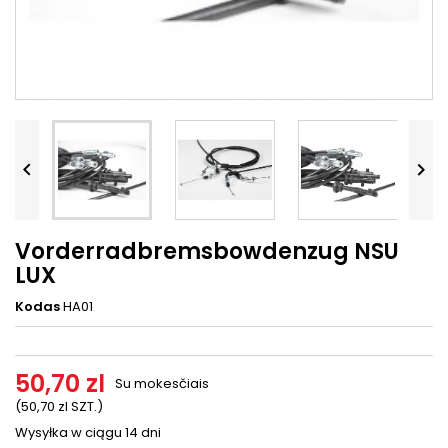




Vorderradbremsbowdenzug NSU
LUX
Kodas
HA01
50,70 zl
Su mokesčiais
(50,70 zl SZT.)
Wysyłka w ciągu 14 dni