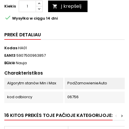
Į krepšelį
Kiekis


Wysyłka w ciągu 14 dni
PREKĖ DETALIAU
Kodas
HA01
EAN13
5907500963857
Būklė
Nauja
Charakteristikos
Algorytm stanów Min i Max
PodZamowienieAuto
kod odbiorcy
06756
16 KITOS PREKĖS TOJE PAČIOJE KATEGORIJOJE:
<
>