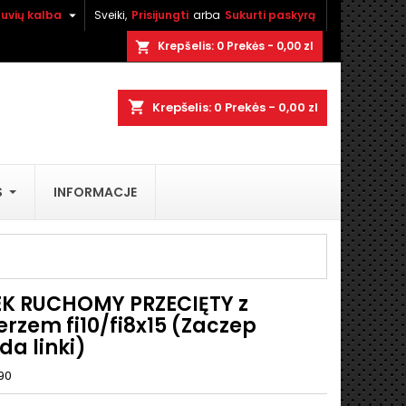

tuvių kalba
Sveiki,
Prisijungti
arba
Sukurti paskyrą
×
×
×
Krepšelis:
0
Prekės - 0,00 zl
shopping_cart
shopping_cart
Krepšelis:
0
Prekės - 0,00 zl
i
S
INFORMACJE
ą
K RUCHOMY PRZECIĘTY z
erzem fi10/fi8x15 (Zaczep
da linki)
90