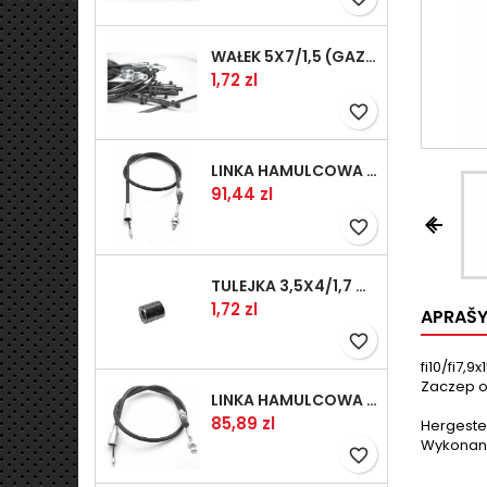
WAŁEK 5X7/1,5 (GAZ WSK)(PR5)
Kaina
1,72 zl
favorite_border
LINKA HAMULCOWA PRZYCZEPY KNOTT 1240/1030 33921-1.11S
Kaina
91,44 zl


favorite_border
TULEJKA 3,5X4/1,7 GAZÓW -OCYNK
Kaina
1,72 zl
APRAŠ
favorite_border
fi10/fi7,9x
Zaczep o
LINKA HAMULCOWA PRZYCZEPY KNOTT 1040/830 33921-1.07S
Kaina
85,89 zl
Hergestel
Wykonane
favorite_border