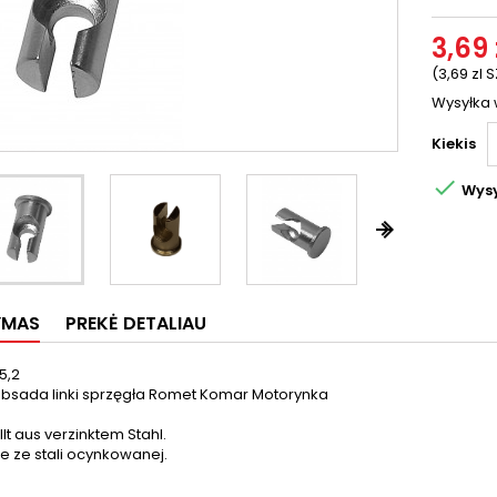
3,69 
(3,69 zl S
Wysyłka 
Kiekis

Wysy


YMAS
PREKĖ DETALIAU
15,2
bsada linki sprzęgła Romet Komar Motorynka
lt aus verzinktem Stahl.
 ze stali ocynkowanej.