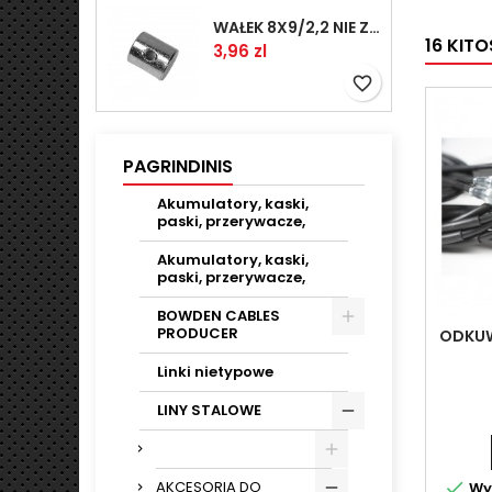
WAŁEK 8X9/2,2 NIE ZAMAWIAĆ
16 KIT
Kaina
3,96 zl
favorite_border
PAGRINDINIS
Akumulatory, kaski,
paski, przerywacze,
Akumulatory, kaski,
paski, przerywacze,
BOWDEN CABLES
PRODUCER
ODKUW
Linki nietypowe
LINY STALOWE

AKCESORIA DO
Wys