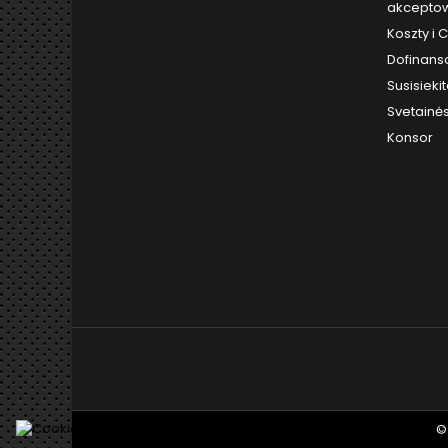
akceptow
Koszty i
Dofinans
Susisieki
Svetainė
Konsor
©