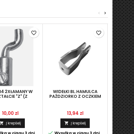
<
>
favorite_border
favorite_border
FI4 2XŁAMANY W
WIDEŁKI BL.HAMULCA
ODKUW
TAŁCIE "Z" (Z
PAŹDZIORKO Z OCZKIEM
OCZKO SPR
WANIEM M4 DO
FI.8,2 MM -PO 2
(OTW.FI
CENIA)PROD.LINMOT
WYGIĘCIACH
Kaina
Kaina
10,00 zl
13,94 zl
Į krepšelį
Į krepšelį





ka w ciągu 3 dni
Wysyłka w ciągu 3 dni
Wysyłka