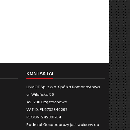
KONTAKTAI
LINMOT Sp. z o.o. Spółka Komandytowa
ul. Wileńska 56
42-280 Częstochowa
VAT ID: PL 5732840297
REGON: 242801764
Podmiot Gospodarczy jest wpisany do