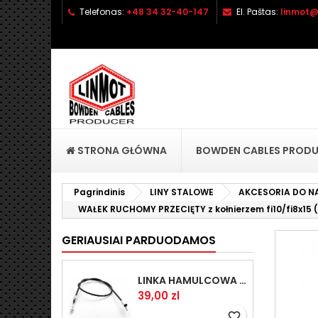
Telefonas:
+48 34 32-40-147
El. Paštas:
linmot@
P
S
P
add_circle_outline
No
Pa
pri
STRONA GŁÓWNA
BOWDEN CABLES PROD
Pagrindinis
LINY STALOWE
AKCESORIA DO N
WAŁEK RUCHOMY PRZECIĘTY z kołnierzem fi10/fi8x15 
GERIAUSIAI PARDUODAMOS
LINKA HAMULCOWA PRZYCZEPY KNOTT 1440/1230 33921-1.14
Kaina
39,00 zl
favorite_border