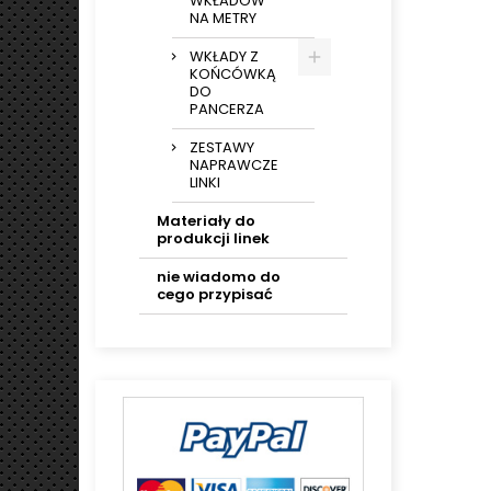
WKŁADÓW
NA METRY
WKŁADY Z
KOŃCÓWKĄ
DO
PANCERZA
ZESTAWY
NAPRAWCZE
LINKI
Materiały do
produkcji linek
nie wiadomo do
cego przypisać