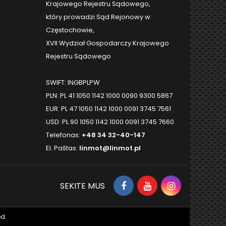
Krajowego Rejestru Sądowego,
który prowadzi Sąd Rejonowy w
Częstochowie,
XVII Wydział Gospodarczy Krajowego
Rejestru Sądowego
SWIFT: INGBPLPW
PLN: PL 41 1050 1142 1000 0090 9300 5867
EUR: PL 47 1050 1142 1000 0091 3745 7561
USD: PL 90 1050 1142 1000 0091 3745 7660
Telefonas:
+48 34 32-40-147
El. Paštas:
linmot@linmot.pl
SEKITE MUS
d.