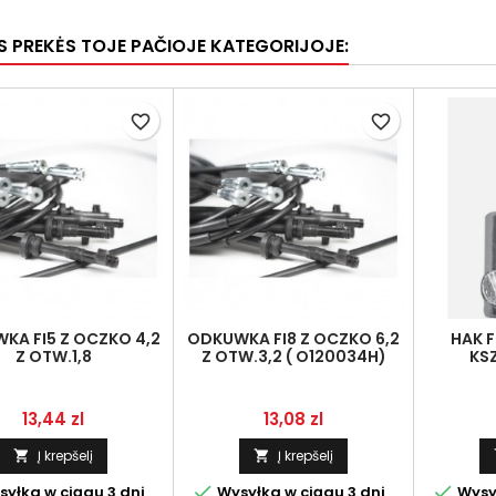
OS PREKĖS TOJE PAČIOJE KATEGORIJOJE:
favorite_border
favorite_border
KA FI5 Z OCZKO 4,2
ODKUWKA FI8 Z OCZKO 6,2
HAK 
Z OTW.1,8
Z OTW.3,2 ( O120034H)
KSZ
MOCO
PRZYKRĘ
Kaina
Kaina
13,44 zl
13,08 zl
Į krepšelį
Į krepšelį




yłka w ciągu 3 dni
Wysyłka w ciągu 3 dni
Wysył