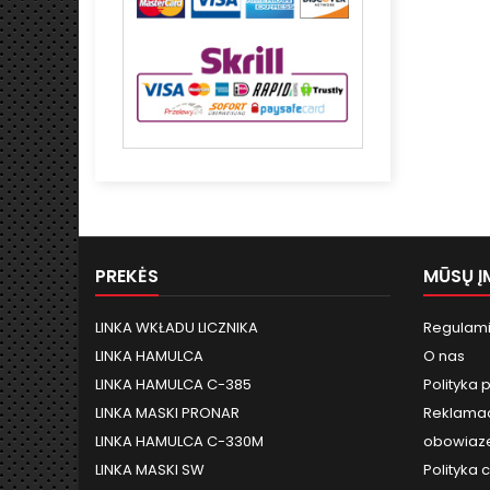
PREKĖS
MŪSŲ Į
LINKA WKŁADU LICZNIKA
Regulami
LINKA HAMULCA
O nas
LINKA HAMULCA C-385
Polityka 
LINKA MASKI PRONAR
Reklamac
LINKA HAMULCA C-330M
obowiaze
LINKA MASKI SW
Polityka 