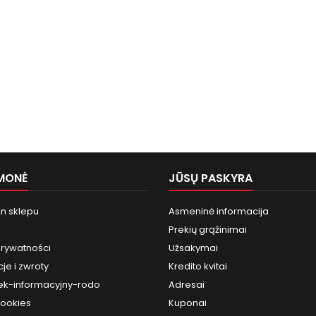
MONĖ
JŪSŲ PASKYRA
n sklepu
Asmeninė informacija
Prekių grąžinimai
prywatności
Užsakymai
je i zwroty
Kredito kvitai
k-informacyjny-rodo
Adresai
cookies
Kuponai