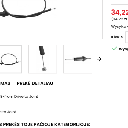
34,22
(34,22 zl
Wysyłka 
Kiekis

Wysy

YMAS
PREKĖ DETALIAU
-from Drive to Joint
e to Joint
OS PREKĖS TOJE PAČIOJE KATEGORIJOJE: