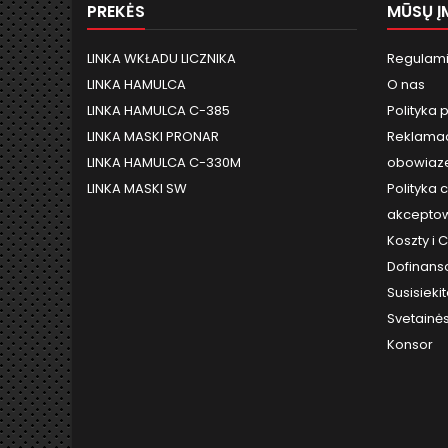
PREKĖS
MŪSŲ Į
LINKA WKŁADU LICZNIKA
Regulami
LINKA HAMULCA
O nas
LINKA HAMULCA C-385
Polityka 
LINKA MASKI PRONAR
Reklamac
LINKA HAMULCA C-330M
obowiaze
LINKA MASKI SW
Polityka 
akceptow
Koszty i
Dofinans
Susisieki
Svetainė
Konsor