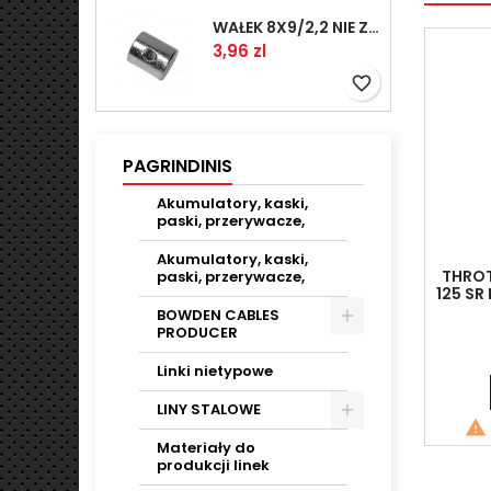
WAŁEK 8X9/2,2 NIE ZAMAWIAĆ
Kaina
3,96 zl
favorite_border
PAGRINDINIS
Akumulatory, kaski,
paski, przerywacze,
Akumulatory, kaski,
THROT
paski, przerywacze,
125 SR
14
BOWDEN CABLES
PRODUCER
Linki nietypowe
LINY STALOWE

Materiały do
produkcji linek