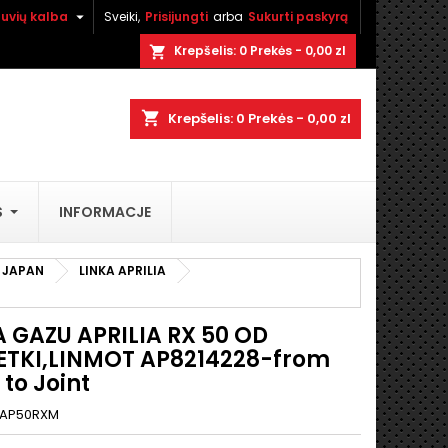

tuvių kalba
Sveiki,
Prisijungti
arba
Sukurti paskyrą
×
×
×
Krepšelis:
0
Prekės - 0,00 zl
shopping_cart
shopping_cart
Krepšelis:
0
Prekės - 0,00 zl
i
S
INFORMACJE
ą
/ JAPAN
LINKA APRILIA
A GAZU APRILIA RX 50 OD
TKI,LINMOT AP8214228-from
 to Joint
AP50RXM