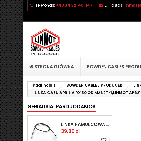
Telefonas:
+48 34 32-40-147
El. Paštas:
linmot@
P
S
P
add_circle_outline
No
Pa
pri
STRONA GŁÓWNA
BOWDEN CABLES PROD
Pagrindinis
BOWDEN CABLES PRODUCER
LIN
LINKA GAZU APRILIA RX 50 OD MANETKI,LINMOT AP8214
GERIAUSIAI PARDUODAMOS
LINKA HAMULCOWA PRZYCZEPY KNOTT 1440/1230 33921-1.14
Kaina
39,00 zl
favorite_border