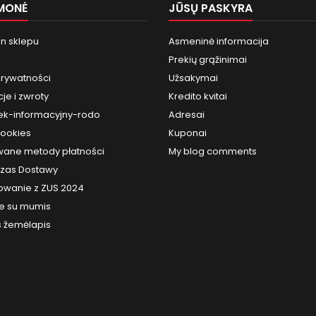
MONĖ
JŪSŲ PASKYRA
n sklepu
Asmeninė informacija
Prekių grąžinimai
prywatności
Užsakymai
je i zwroty
Kredito kvitai
k-informacyjny-rodo
Adresai
cookies
Kuponai
ane metody płatności
My blog comments
 Czas Dostawy
owanie z ZUS 2024
te su mumis
s žemėlapis