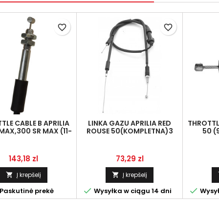
favorite_border
favorite_border
TLE CABLE B APRILIA
LINKA GAZU APRILIA RED
THROTTLE
 MAX,300 SR MAX (11-
ROUSE 50(KOMPLETNA)3
50 (
) LINMOT 649662
LINKA
Kaina
Kaina
143,18 zl
73,29 zl
Į krepšelį
Į krepšelį




Paskutinė prekė
Wysyłka w ciągu 14 dni
Wysył