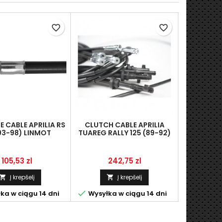
favorite_border
favorite_border
 CABLE APRILIA RS
CLUTCH CABLE APRILIA
LINKA SPR
93-98) LINMOT
TUAREG RALLY 125 (89-92)
50 (06-1
AP8214085
LINMOT AP8114221
(
Kaina
Kaina
K
105,53 zl
242,75 zl
6
Į krepšelį
Į krepšelį





ka w ciągu 14 dni
Wysyłka w ciągu 14 dni
Wysyłka