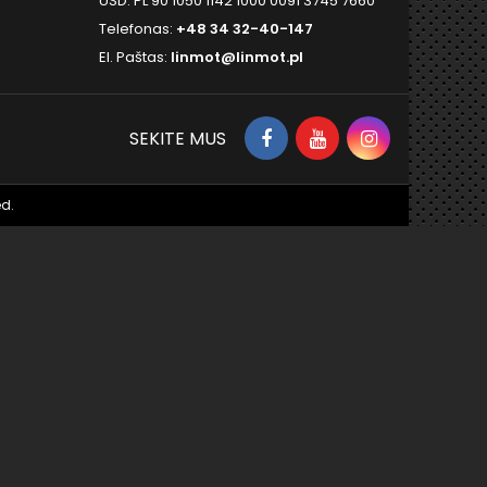
USD: PL 90 1050 1142 1000 0091 3745 7660
Telefonas:
+48 34 32-40-147
El. Paštas:
linmot@linmot.pl
SEKITE MUS
d.