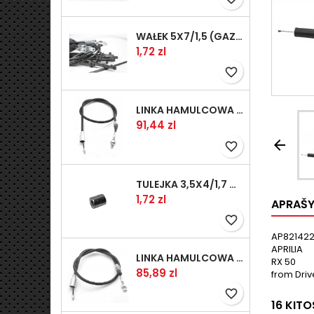
WAŁEK 5X7/1,5 (GAZ WSK)(PR5)
Kaina
1,72 zl
favorite_border
LINKA HAMULCOWA PRZYCZEPY KNOTT 1240/1030 33921-1.11S
Kaina
91,44 zl

favorite_border
TULEJKA 3,5X4/1,7 GAZÓW -OCYNK
Kaina
1,72 zl
APRAŠ
favorite_border
AP8214228
APRILIA
LINKA HAMULCOWA PRZYCZEPY KNOTT 1040/830 33921-1.07S
RX 50
Kaina
85,89 zl
from Driv
favorite_border
16 KIT