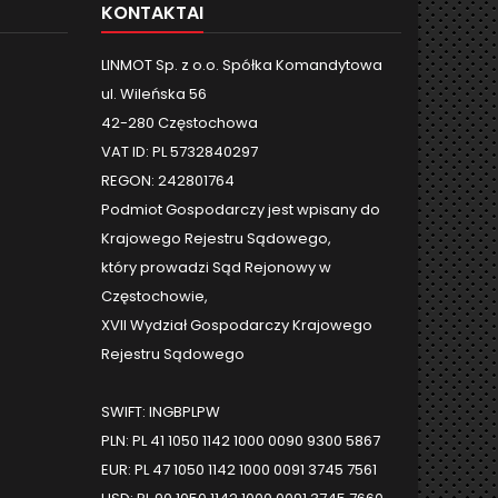
KONTAKTAI
LINMOT Sp. z o.o. Spółka Komandytowa
ul. Wileńska 56
42-280 Częstochowa
VAT ID: PL 5732840297
REGON: 242801764
Podmiot Gospodarczy jest wpisany do
Krajowego Rejestru Sądowego,
który prowadzi Sąd Rejonowy w
Częstochowie,
XVII Wydział Gospodarczy Krajowego
Rejestru Sądowego
SWIFT: INGBPLPW
PLN: PL 41 1050 1142 1000 0090 9300 5867
EUR: PL 47 1050 1142 1000 0091 3745 7561