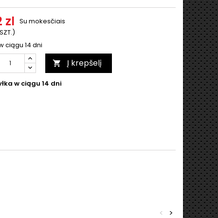
 zl
Su mokesčiais
 SZT.)
w ciągu 14 dni
Į krepšelį

łka w ciągu 14 dni
<
>