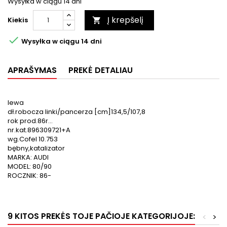
Wysyłka w ciągu 14 dni
Į krepšelį
Kiekis


Wysyłka w ciągu 14 dni
APRAŠYMAS
PREKĖ DETALIAU
lewa
dł.robocza linki/pancerza [cm]134,5/107,8
rok prod.86r...
nr.kat.896309721+A
wg.Cofel 10.753
bębny,katalizator
MARKA: AUDI
MODEL: 80/90
ROCZNIK: 86-
9 KITOS PREKĖS TOJE PAČIOJE KATEGORIJOJE:
<
>