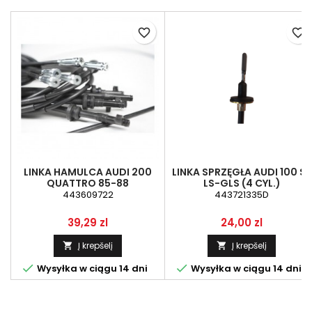
favorite_border
favorite_border
LINKA HAMULCA AUDI 200
LINKA SPRZĘGŁA AUDI 100 S-
QUATTRO 85-88
LS-GLS (4 CYL.)
443609722
443721335D
Kaina
Kaina
39,29 zl
24,00 zl
Į krepšelį
Į krepšelį




Wysyłka w ciągu 14 dni
Wysyłka w ciągu 14 dni