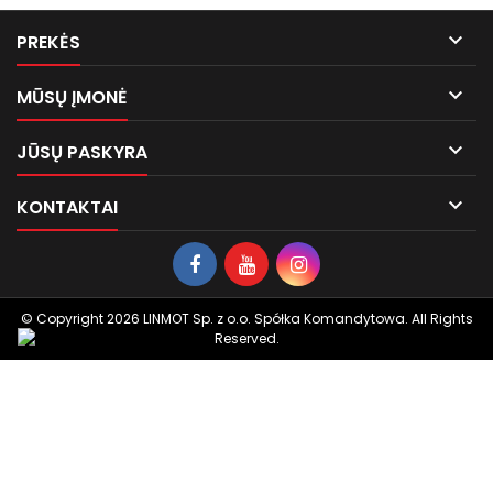

PREKĖS

MŪSŲ ĮMONĖ

JŪSŲ PASKYRA

KONTAKTAI
© Copyright 2026 LINMOT Sp. z o.o. Spółka Komandytowa. All Rights
Reserved.