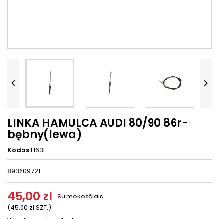




LINKA HAMULCA AUDI 80/90 86r-
bębny(lewa)
Kodas
H63L
893609721
45,00 zl
Su mokesčiais
(45,00 zl SZT.)