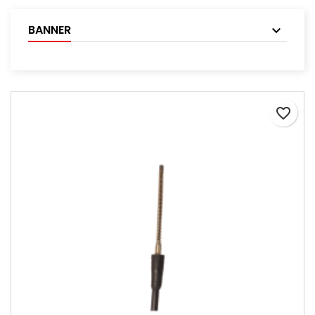
BANNER
favorite_border