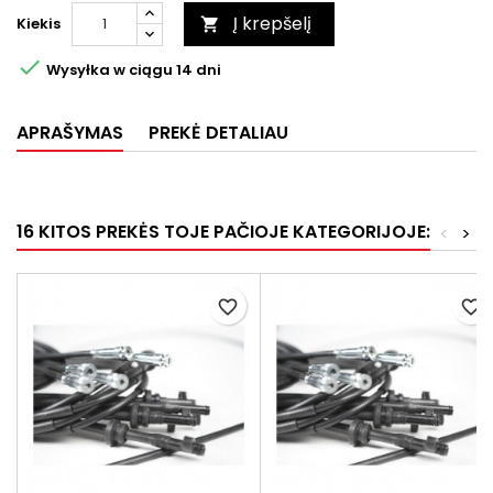
Į krepšelį
Kiekis


Wysyłka w ciągu 14 dni
APRAŠYMAS
PREKĖ DETALIAU
16 KITOS PREKĖS TOJE PAČIOJE KATEGORIJOJE:
<
>
favorite_border
favorite_border