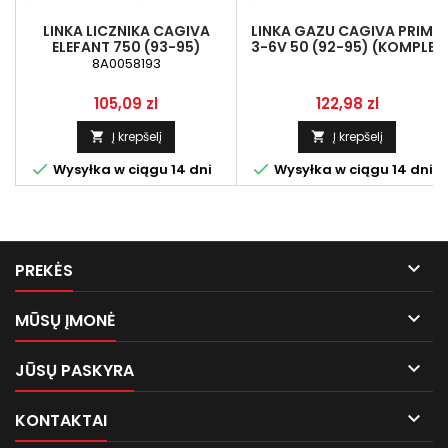
LINKA LICZNIKA CAGIVA
LINKA GAZU CAGIVA PRIMA
ELEFANT 750 (93-95)
3-6V 50 (92-95) (KOMPLET
3 LINKI)
8A0058193
Kaina
Kaina
105,09 zl
122,98 zl
Į krepšelį
Į krepšelį




Wysyłka w ciągu 14 dni
Wysyłka w ciągu 14 dni

PREKĖS

MŪSŲ ĮMONĖ

JŪSŲ PASKYRA

KONTAKTAI