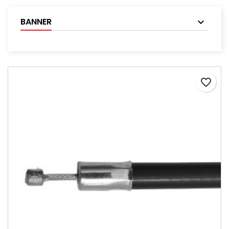
BANNER
favorite_border