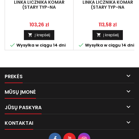
LINKA LICZNIKA KOMAR
LINKA LICZNIKA KOMAR
(STARY TYP-NA
(STARY TYP-NA
WCISK)WAŁEK FI2,4 CIENKI
WCISK)WAŁEK FI2,4 CIENKI
KWADRAT 1,8X1,8 (BIAŁA)
KWADRAT 1,8X1,8 (SZARA)
Kaina
Kaina
103,26 zl
113,58 zl
Į krepšelį
Į krepšelį




Wysyłka w ciągu 14 dni
Wysyłka w ciągu 14 dni

PREKĖS

MŪSŲ ĮMONĖ

JŪSŲ PASKYRA

KONTAKTAI