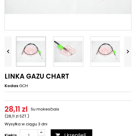




LINKA GAZU CHART
Kodas
GCH
28,11 zl
Su mokesčiais
(28,11 zl SZT.)
Wysyłka w ciągu 3 dni
Į krepšelį
Kiekis
