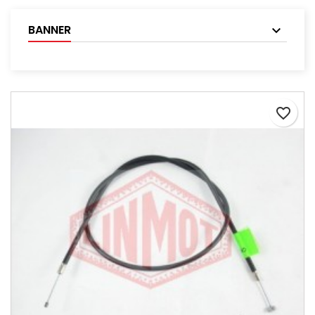
BANNER
favorite_border