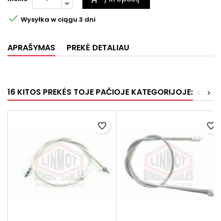

Wysyłka w ciągu 3 dni
APRAŠYMAS
PREKĖ DETALIAU
16 KITOS PREKĖS TOJE PAČIOJE KATEGORIJOJE:
<
>
favorite_border
favorite_border