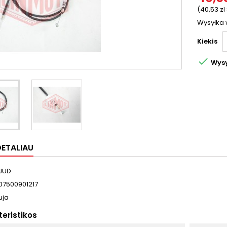
(40,53 zl
Wysyłka 
Kiekis

Wysy
DETALIAU
JUD
07500901217
uja
eristikos