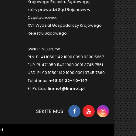
Krajowego Rejestru Sądowego,
który prowadzi Sąd Rejonowy w
Częstochowie,
XVII Wydział Gospodarczy Krajowego
Rejestru Sądowego
SWIFT: INGBPLPW
PLN: PL 41 1050 1142 1000 0090 9300 5867
EUR: PL 47 1050 1142 1000 0091 3745 7561
USD: PL 90 1050 1142 1000 0091 3745 7660
Telefonas:
+48 34 32-40-147
El. Paštas:
linmot@linmot.pl
SEKITE MUS
d.