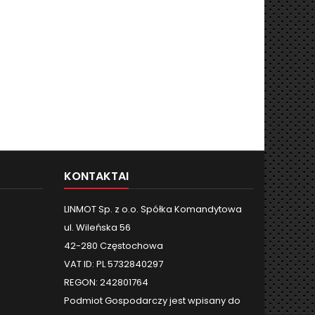
KONTAKTAI
LINMOT Sp. z o.o. Spółka Komandytowa
ul. Wileńska 56
42-280 Częstochowa
VAT ID: PL 5732840297
REGON: 242801764
Podmiot Gospodarczy jest wpisany do