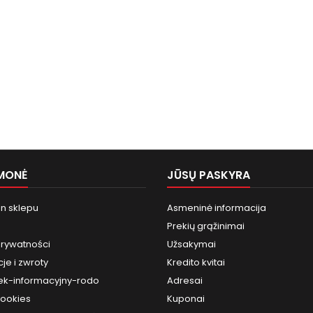
MONĖ
JŪSŲ PASKYRA
n sklepu
Asmeninė informacija
Prekių grąžinimai
prywatności
Užsakymai
je i zwroty
Kredito kvitai
k-informacyjny-rodo
Adresai
cookies
Kuponai