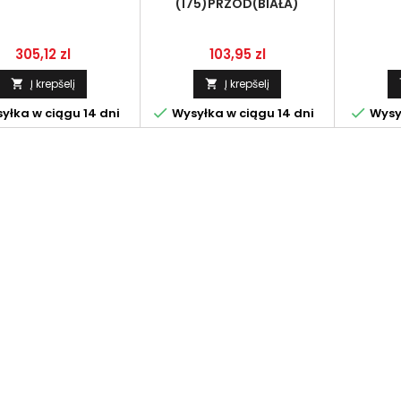
(175)PRZÓD(BIAŁA)
Kaina
Kaina
305,12 zl
103,95 zl
Į krepšelį
Į krepšelį




yłka w ciągu 14 dni
Wysyłka w ciągu 14 dni
Wysył