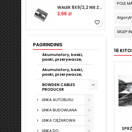
POLE 
WAŁEK 8X9/2,2 NIE ZAMAWIAĆ
Kaina
3,96 zl
Algoryt
favorite_border
SKLEP 
PAGRINDINIS
16 KIT
Akumulatory, kaski,
paski, przerywacze,
Akumulatory, kaski,
paski, przerywacze,
BOWDEN CABLES
PRODUCER
LINKA AUTOBUSU
LINKA BUDOWLANA
LINKA CIĘŻAROWA
SPRZ
LINKA DO