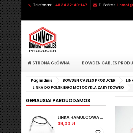
Telefonas:
+48 34 32-40-147
El. Paštas:
linmot@
P
S
P
add_circle_outline
No
Pa
pri
STRONA GŁÓWNA
BOWDEN CABLES PROD
Pagrindinis
BOWDEN CABLES PRODUCER
LI
LINKA DO POLSKIEGO MOTOCYKLA ZABYTKOWEO
GERIAUSIAI PARDUODAMOS
LINKA HAMULCOWA PRZYCZEPY KNOTT 1440/1230 33921-1.14
Kaina
39,00 zl
favorite_border