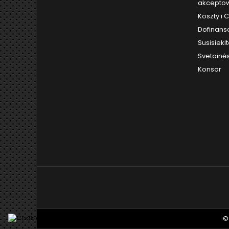
akceptow
Koszty i
Dofinans
Susisieki
Svetainė
Konsor
©