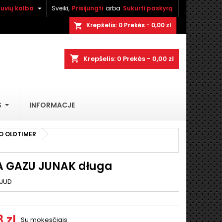

tuvių kalba
Sveiki,
Prisijungti
arba
Sukurti paskyrą
×
×
×
Krepšelis:
0
Prekės - 0,00 zl
shopping_cart
shopping_cart
Krepšelis:
0
Prekės - 0,00 zl
i
S
INFORMACJE
ą
O OLDTIMER
A GAZU JUNAK długa
JUD
 zl
Su mokesčiais