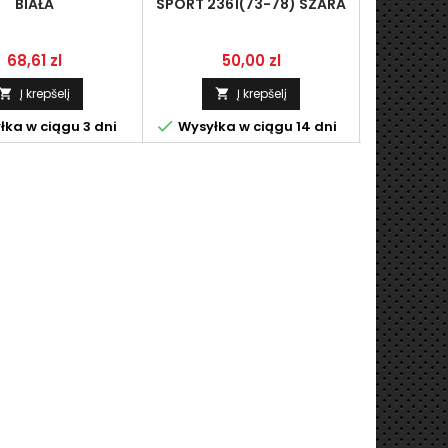
BIAŁA
SPORT 2361(73-78) SZARA
(1
Kaina
Kaina
K
68,61 zl
50,00 zl
2
Į krepšelį
Į krepšelį





ka w ciągu 3 dni
Wysyłka w ciągu 14 dni
Pask