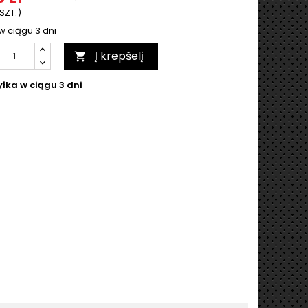
 SZT.)
w ciągu 3 dni
Į krepšelį

łka w ciągu 3 dni