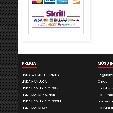
PREKĖS
MŪSŲ Į
LINKA WKŁADU LICZNIKA
Regulami
LINKA HAMULCA
O nas
LINKA HAMULCA C-385
Polityka 
LINKA MASKI PRONAR
Reklamac
LINKA HAMULCA C-330M
obowiaze
LINKA MASKI SW
Polityka 