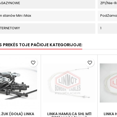
MAGAZYNOWE
ZP1/Nie-R
m stanów Min i Max
PodZamo
INTERNETOWY
1
OS PREKĖS TOJE PAČIOJE KATEGORIJOJE:
favorite_border
favorite_border
.ŻUK (GOŁA) LINKA
LINKA HAMULCA SHL M11
LINKA