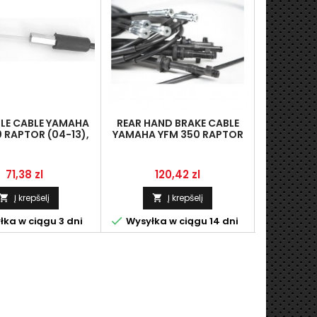
LE CABLE YAMAHA
REAR HAND BRAKE CABLE
LINKA LI
 RAPTOR (04-13),
YAMAHA YFM 350 RAPTOR
TON YUKON
T 36425,45-1082
(04-10) LINMOT 05-0336
Kaina
Kaina
K
71,38 zl
120,42 zl
1
Į krepšelį
Į krepšelį





ka w ciągu 3 dni
Wysyłka w ciągu 14 dni
Wysyłka