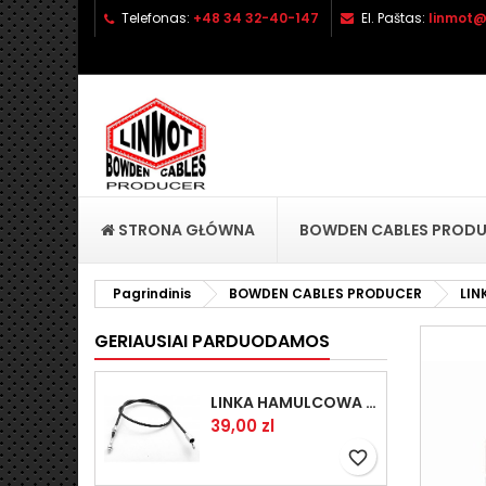
Telefonas:
+48 34 32-40-147
El. Paštas:
linmot@
P
S
P
add_circle_outline
No
Pa
pri
STRONA GŁÓWNA
BOWDEN CABLES PROD
Pagrindinis
BOWDEN CABLES PRODUCER
LIN
GERIAUSIAI PARDUODAMOS
LINKA HAMULCOWA PRZYCZEPY KNOTT 1440/1230 33921-1.14
Kaina
39,00 zl
favorite_border