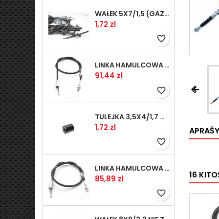
WAŁEK 5X7/1,5 (GAZ WSK)(PR5)
Kaina
1,72 zl
favorite_border
LINKA HAMULCOWA PRZYCZEPY KNOTT 1240/1030 33921-1.11S
Kaina
91,44 zl


favorite_border
TULEJKA 3,5X4/1,7 GAZÓW -OCYNK
Kaina
1,72 zl
APRAŠ
favorite_border
LINKA HAMULCOWA PRZYCZEPY KNOTT 1040/830 33921-1.07S
16 KIT
Kaina
85,89 zl
favorite_border