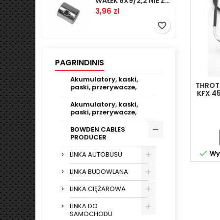
WAŁEK 8X9/2,2 NIE ZAMAWIAĆ
Kaina
3,96 zl
favorite_border
PAGRINDINIS
Akumulatory, kaski,
THROT
paski, przerywacze,
KFX 45
Akumulatory, kaski,
paski, przerywacze,
BOWDEN CABLES
PRODUCER

Wys
LINKA AUTOBUSU
LINKA BUDOWLANA
LINKA CIĘŻAROWA
LINKA DO
SAMOCHODU