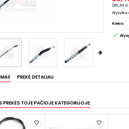
(85,49 zl
Wysyłka 
Kiekis

Wysy


YMAS
PREKĖ DETALIAU
OS PREKĖS TOJE PAČIOJE KATEGORIJOJE:
favorite_border
favorite_border