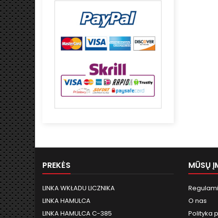
PREKĖS
MŪSŲ Į
LINKA WKŁADU LICZNIKA
Regulami
LINKA HAMULCA
O nas
LINKA HAMULCA C-385
Polityka 