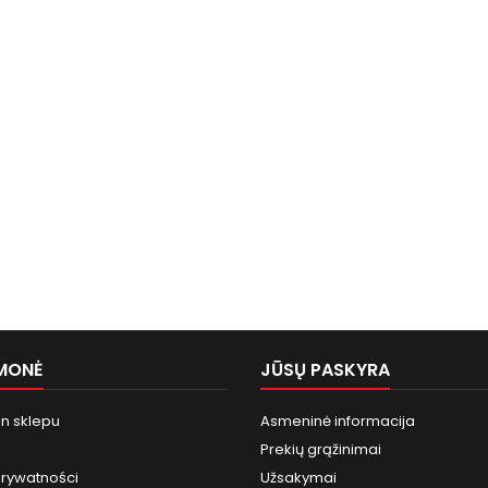
MONĖ
JŪSŲ PASKYRA
n sklepu
Asmeninė informacija
Prekių grąžinimai
prywatności
Užsakymai