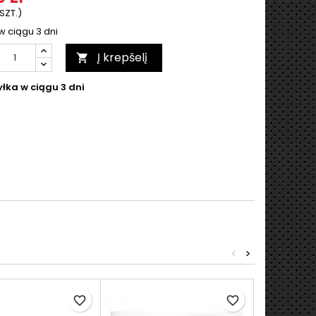
 SZT.)
w ciągu 3 dni
Į krepšelį

łka w ciągu 3 dni
<
>
favorite_border
favorite_border