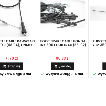
TLE CABLE KAWASAKI
FOOT BRAKE CABLE HONDA
THROTT
0 R (08-14), LINMOT
TRX 300 FOURTRAX (88-92)
YFM 350
45-1131
LINMOT 43470-HC4-000
LINMO
Kaina
Kaina
71,70 zl
96,33 zl
Į krepšelį
Į krepšelį




yłka w ciągu 3 dni
Wysyłka w ciągu 14 dni
Wysył