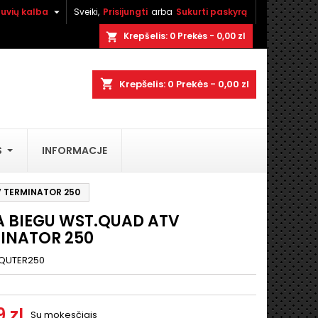

tuvių kalba
Sveiki,
Prisijungti
arba
Sukurti paskyrą
×
×
×
Krepšelis:
0
Prekės - 0,00 zl
shopping_cart
shopping_cart
Krepšelis:
0
Prekės - 0,00 zl
i
S
INFORMACJE
ą
V TERMINATOR 250
A BIEGU WST.QUAD ATV
INATOR 250
QUTER250
 zl
Su mokesčiais