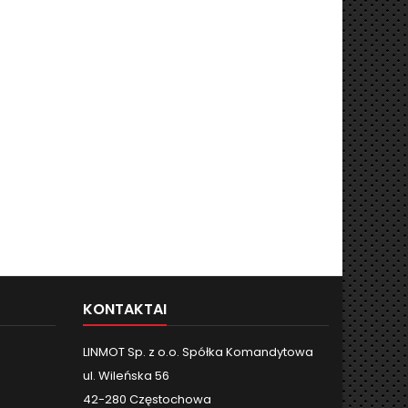
KONTAKTAI
LINMOT Sp. z o.o. Spółka Komandytowa
ul. Wileńska 56
42-280 Częstochowa