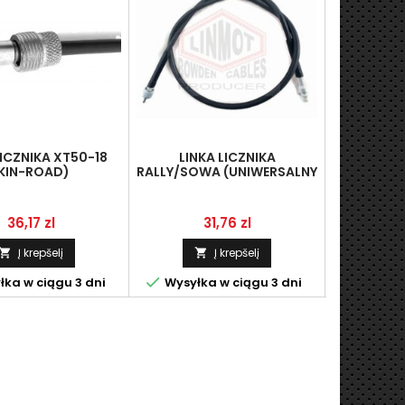
LICZNIKA XT50-18
LINKA LICZNIKA
LINKA L
KIN-ROAD)
RALLY/SOWA (UNIWERSALNY
GRAND 
(L-970 MM/FI14,8-
10
M12X1),GY6
Kaina
Kaina
K
36,17 zl
31,76 zl
3
Į krepšelį
Į krepšelį





ka w ciągu 3 dni
Wysyłka w ciągu 3 dni
Pask