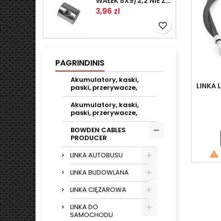
WAŁEK 8X9/2,2 NIE ZAMAWIAĆ
Kaina
3,96 zl
favorite_border
PAGRINDINIS
Akumulatory, kaski,
LINKA 
paski, przerywacze,
Akumulatory, kaski,
paski, przerywacze,
BOWDEN CABLES
PRODUCER

LINKA AUTOBUSU
LINKA BUDOWLANA
LINKA CIĘŻAROWA
LINKA DO
SAMOCHODU