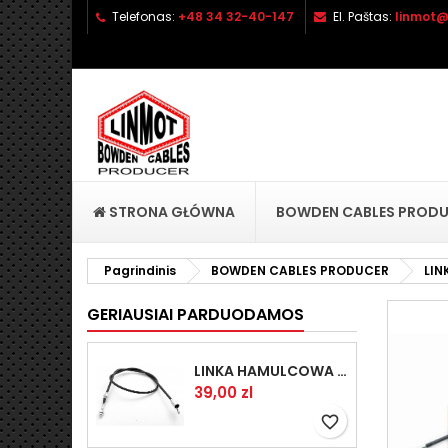
Telefonas:
+48 34 32-40-147
El. Paštas:
linmot@
P
S
P
add_circle_outline
No
Pa
pri
STRONA GŁÓWNA
BOWDEN CABLES PROD
Pagrindinis
BOWDEN CABLES PRODUCER
LIN
GERIAUSIAI PARDUODAMOS
LINKA HAMULCOWA PRZYCZEPY KNOTT 1440/1230 33921-1.14
Kaina
39,00 zl
favorite_border