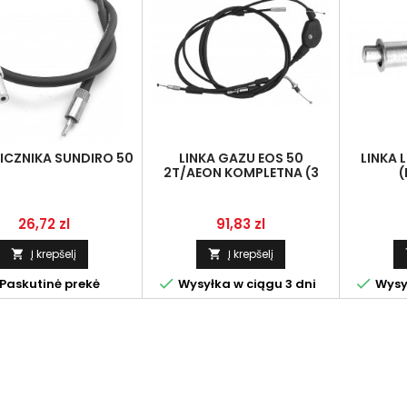
LICZNIKA SUNDIRO 50
LINKA GAZU EOS 50
LINKA 
2T/AEON KOMPLETNA (3
(
LINKI)
Kaina
Kaina
26,72 zl
91,83 zl
Į krepšelį
Į krepšelį




Paskutinė prekė
Wysyłka w ciągu 3 dni
Wysył