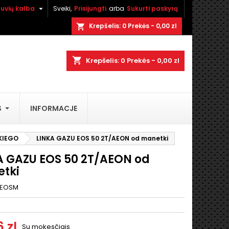

tuvių kalba
Sveiki,
Prisijungti
arba
Sukurti paskyrą
×
×
×
Krepšelis:
0
Prekės - 0,00 zl
shopping_cart
shopping_cart
Krepšelis:
0
Prekės - 0,00 zl
i
S
INFORMACJE
ą
KIEGO
LINKA GAZU EOS 50 2T/AEON od manetki
A GAZU EOS 50 2T/AEON od
tki
EOSM
 zl
Su mokesčiais