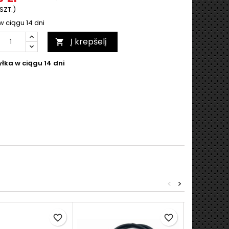
 SZT.)
w ciągu 14 dni
Į krepšelį

łka w ciągu 14 dni
<
>
favorite_border
favorite_border