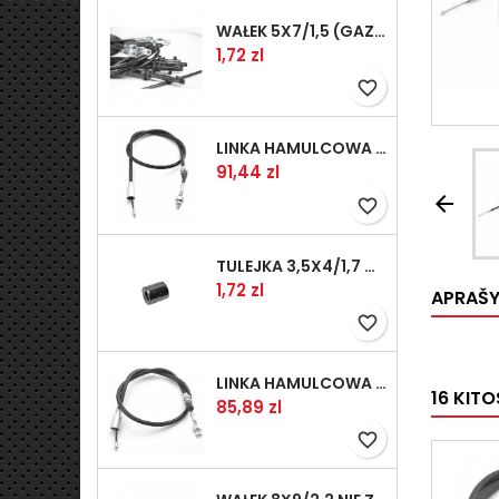
WAŁEK 5X7/1,5 (GAZ WSK)(PR5)
Kaina
1,72 zl
favorite_border
LINKA HAMULCOWA PRZYCZEPY KNOTT 1240/1030 33921-1.11S
Kaina
91,44 zl

favorite_border
TULEJKA 3,5X4/1,7 GAZÓW -OCYNK
Kaina
1,72 zl
APRAŠ
favorite_border
LINKA HAMULCOWA PRZYCZEPY KNOTT 1040/830 33921-1.07S
16 KIT
Kaina
85,89 zl
favorite_border