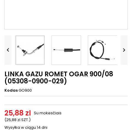




LINKA GAZU ROMET OGAR 900/08
(05308-0900-029)
Kodas
GO900
25,88 zl
Su mokesčiais
(25,88 zl SZT.)
Wysyłka w ciągu 14 dni