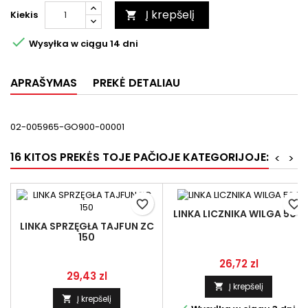
Į krepšelį
Kiekis


Wysyłka w ciągu 14 dni
APRAŠYMAS
PREKĖ DETALIAU
02-005965-GO900-00001
16 KITOS PREKĖS TOJE PAČIOJE KATEGORIJOJE:
<
>
favorite_border
favorite_border
LINKA LICZNIKA WILGA 50 II
LINKA SPRZĘGŁA TAJFUN ZC
150
Kaina
26,72 zl
Kaina
29,43 zl
Į krepšelį

Į krepšelį
