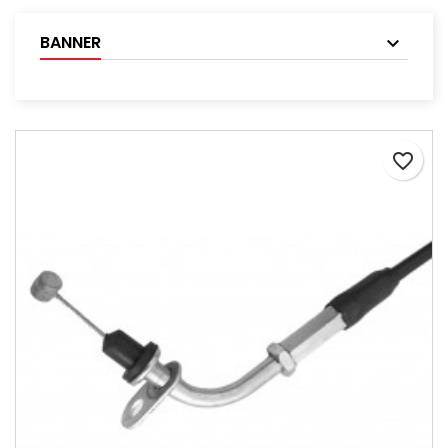
BANNER
favorite_border