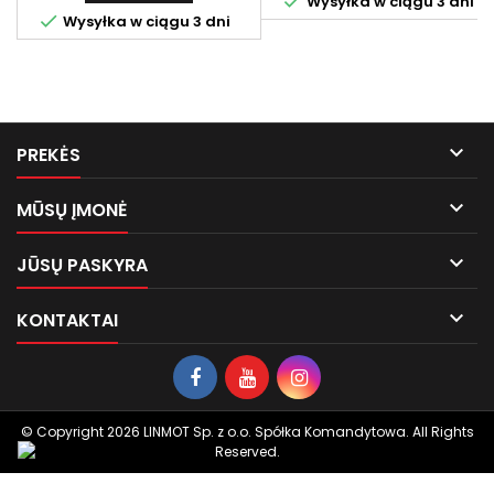

Wysyłka w ciągu 3 dni

Wysyłka w ciągu 3 dni

PREKĖS

MŪSŲ ĮMONĖ

JŪSŲ PASKYRA

KONTAKTAI
© Copyright 2026 LINMOT Sp. z o.o. Spółka Komandytowa. All Rights
Reserved.