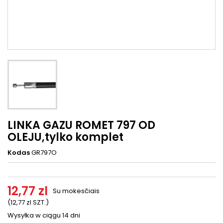
LINKA GAZU ROMET 797 OD
OLEJU,tylko komplet
Kodas
GR797O
12,77 zl
Su mokesčiais
(12,77 zl SZT.)
Wysyłka w ciągu 14 dni