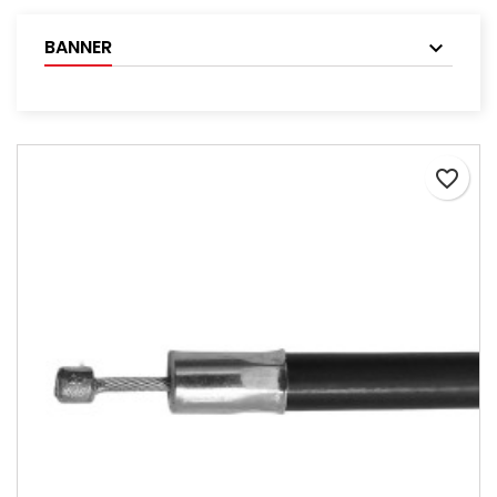
BANNER
favorite_border