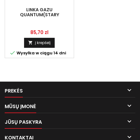
LINKA GAZU
QUANTUM(STARY
TYP)KOMPLET 3 LINKI
Kaina
85,70 zl
Į krepšelį


Wysyłka w ciągu 14 dni

PREKĖS

MŪSŲ ĮMONĖ

JŪSŲ PASKYRA

KONTAKTAI