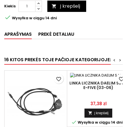
Į krepšelį
Kiekis


Wysyłka w ciągu 14 dni
APRAŠYMAS
PREKĖ DETALIAU
16 KITOS PREKĖS TOJE PAČIOJE KATEGORIJOJE:
<
>
favorite_border
favorite_border
LINKA LICZNIKA DAELIM SJ 5
E-FIVE (03-06)
Kaina
37,38 zl
Į krepšelį


Wysyłka w ciągu 14 dni