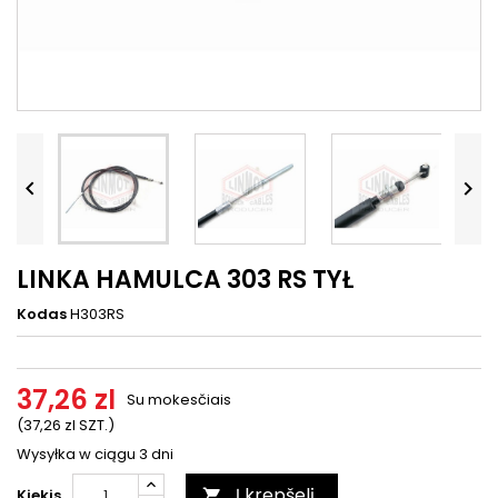




LINKA HAMULCA 303 RS TYŁ
Kodas
H303RS
37,26 zl
Su mokesčiais
(37,26 zl SZT.)
Wysyłka w ciągu 3 dni
Į krepšelį
Kiekis
