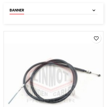
BANNER
favorite_border