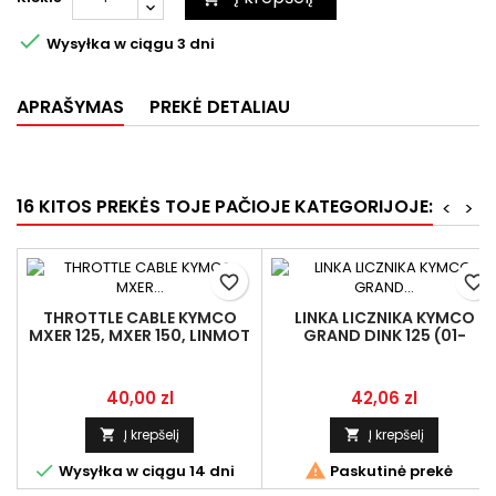

Wysyłka w ciągu 3 dni
APRAŠYMAS
PREKĖ DETALIAU
16 KITOS PREKĖS TOJE PAČIOJE KATEGORIJOJE:
<
>
favorite_border
favorite_border
THROTTLE CABLE KYMCO
LINKA LICZNIKA KYMCO
MXER 125, MXER 150, LINMOT
GRAND DINK 125 (01-
17910-LLB1-900
08),150,250
Kaina
Kaina
40,00 zl
42,06 zl
Į krepšelį
Į krepšelį




Wysyłka w ciągu 14 dni
Paskutinė prekė