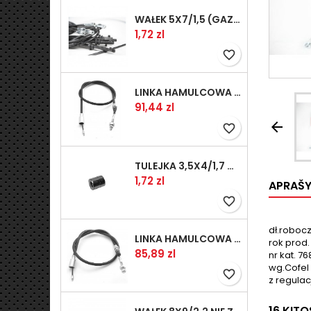
WAŁEK 5X7/1,5 (GAZ WSK)(PR5)
Kaina
1,72 zl
favorite_border
LINKA HAMULCOWA PRZYCZEPY KNOTT 1240/1030 33921-1.11S
Kaina
91,44 zl

favorite_border
TULEJKA 3,5X4/1,7 GAZÓW -OCYNK
Kaina
1,72 zl
APRAŠ
favorite_border
dł.robocz
LINKA HAMULCOWA PRZYCZEPY KNOTT 1040/830 33921-1.07S
rok prod. 
Kaina
85,89 zl
nr kat. 7
wg.Cofel 
favorite_border
z regulac
16 KIT