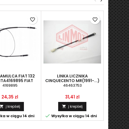
<
>
favorite_border
favorite_border
HAMULCA FIAT 132
LINKA LICZNIKA
LINKA ZM
TA4169895 FIAT
CINQUECENTO MR(1991-...)
(5
55-062887, FIAT
(JEDNOCZĘŚCIOWA)46463753
4169895
46463753
552307
5, FIAT 4294024,
7.355-062887, FSO
Kaina
Kaina
K
24,35 zl
31,41 zl
1
69895, FSO 4
Į krepšelį
Į krepšelį





ka w ciągu 14 dni
Wysyłka w ciągu 14 dni
Wysyłka