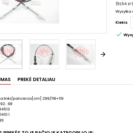
(51,54 zl 
Wysyłka 
Kiekis

Wysy

YMAS
PREKĖ DETALIAU
a:linki/pancerza[cm] 299/118+119
92...98
684513
1401.1
ją
OS PREKĖS TOJE PAČIOJE KATEGORIJOJE: