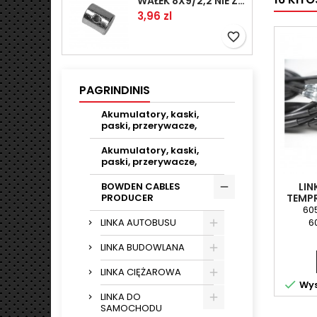
WAŁEK 8X9/2,2 NIE ZAMAWIAĆ
Kaina
3,96 zl
favorite_border
PAGRINDINIS
Akumulatory, kaski,
paski, przerywacze,
Akumulatory, kaski,
paski, przerywacze,
LIN
BOWDEN CABLES
TEMPR
PRODUCER
(L-
60
6
LINKA AUTOBUSU
LINKA BUDOWLANA
LINKA CIĘŻAROWA

Wys
LINKA DO
SAMOCHODU