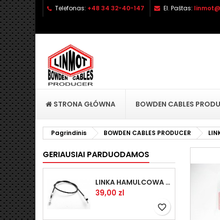
Telefonas:
+48 34 32-40-147
El. Paštas:
linmot@
P
S
P
add_circle_outline
No
Pa
pri
STRONA GŁÓWNA
BOWDEN CABLES PROD
Pagrindinis
BOWDEN CABLES PRODUCER
LI
GERIAUSIAI PARDUODAMOS
LINKA HAMULCOWA PRZYCZEPY KNOTT 1440/1230 33921-1.14
Kaina
39,00 zl
favorite_border