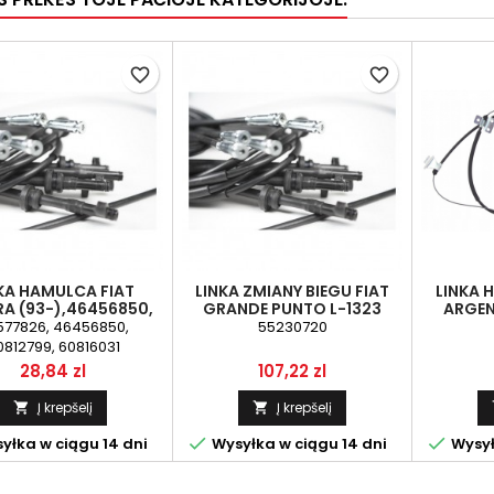
favorite_border
favorite_border
KA HAMULCA FIAT
LINKA ZMIANY BIEGU FIAT
LINKA 
A (93-),46456850,
GRANDE PUNTO L-1323
ARGEN
1460/1112)TARCZE-
SELEKCJA 1.2, 1.4 ROK OD 06
1.67.3
577826, 46456850,
55230720
PRAWA
(55230720)
416989
0812799, 60816031
FSO 1.6
Kaina
Kaina
28,84 zl
107,22 zl
41
Į krepšelį
Į krepšelį




yłka w ciągu 14 dni
Wysyłka w ciągu 14 dni
Wysył