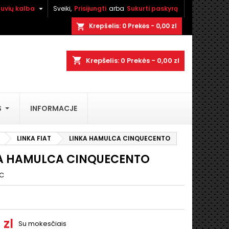

tuvių kalba
Sveiki,
Prisijungti
arba
Sukurti paskyrą
×
×
×
Krepšelis:
0
Prekės - 0,00 zl
shopping_cart
shopping_cart
Krepšelis:
0
Prekės - 0,00 zl
i
S
INFORMACJE
ą
LINKA FIAT
LINKA HAMULCA CINQUECENTO
A HAMULCA CINQUECENTO
C
 zl
Su mokesčiais