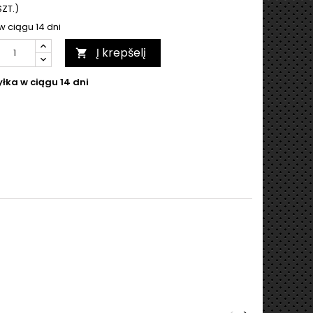
SZT.)
w ciągu 14 dni
Į krepšelį

łka w ciągu 14 dni